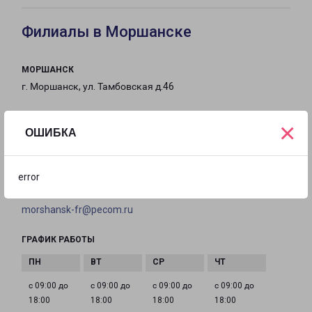
Филиалы в Моршанске
МОРШАНСК
г. Моршанск, ул. Тамбовская д.46
на карте
×
ОШИБКА
ТЕЛЕФОН
8(47533) 20-32-3
error
EMAIL
morshansk-fr@pecom.ru
ГРАФИК РАБОТЫ
с 09:00 до
с 09:00 до
с 09:00 до
с 09:00 до
18:00
18:00
18:00
18:00