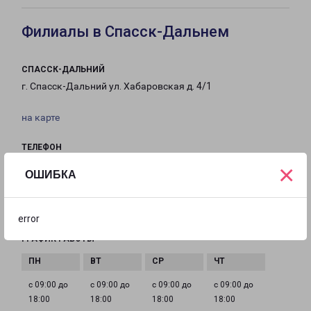
Филиалы в Спасск-Дальнем
СПАССК-ДАЛЬНИЙ
г. Спасск-Дальний ул. Хабаровская д. 4/1
на карте
ТЕЛЕФОН
8(423)522-95-88
×
ОШИБКА
EMAIL
ds-fr@pecom.ru
error
ГРАФИК РАБОТЫ
с 09:00 до
с 09:00 до
с 09:00 до
с 09:00 до
18:00
18:00
18:00
18:00