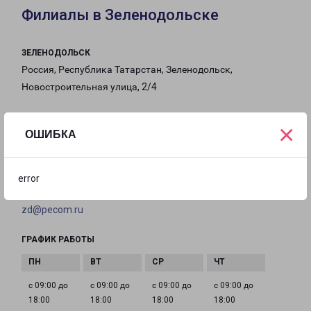
Филиалы в Зеленодольске
ЗЕЛЕНОДОЛЬСК
Россия, Республика Татарстан, Зеленодольск,
Новостроительная улица, 2/4
на карте
×
ОШИБКА
ТЕЛЕФОН
8(843) 204-13-55
error
EMAIL
zd@pecom.ru
ГРАФИК РАБОТЫ
с 09:00 до
с 09:00 до
с 09:00 до
с 09:00 до
18:00
18:00
18:00
18:00