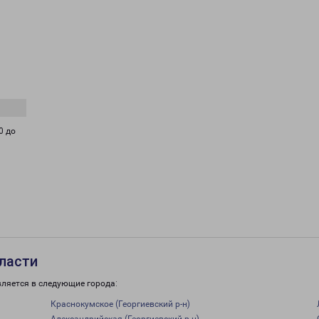
0 до
бласти
вляется в следующие города:
Краснокумское (Георгиевский р-н)