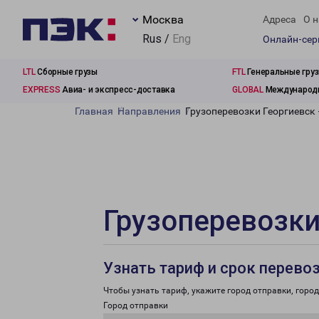
Москва
Адреса
О н
Rus /
Eng
Онлайн-се
LTL
Сборные грузы
FTL
Генеральные гру
EXPRESS
Авиа- и экспресс-доставка
GLOBAL
Международн
Главная
Направления
Грузоперевозки Георгиевск 
Грузоперевозки
Узнать тариф и срок перево
Чтобы узнать тариф, укажите город отправки, город 
Город отправки