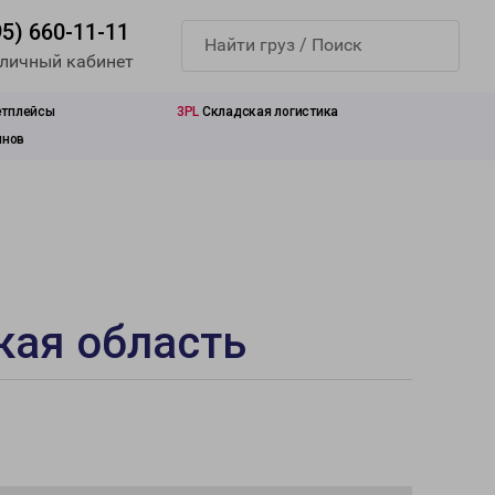
95) 660-11-11
 личный кабинет
етплейсы
3PL
Складская логистика
инов
кая область