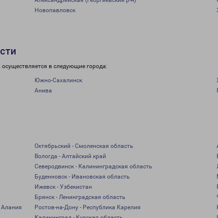
Александрийская (Георгиевский р-н)
Новопавловск
асти
в осуществляется в следующие города:
Южно-Сахалинск
Анива
Октябрьский - Смоленская область
Вологда - Алтайский край
Северодвинск - Калининградская область
Буденновск - Ивановская область
Ижевск - Узбекистан
Брянск - Ленинградская область
 Алания
Ростов-на-Дону - Республика Карелия
Калининград - Курская область