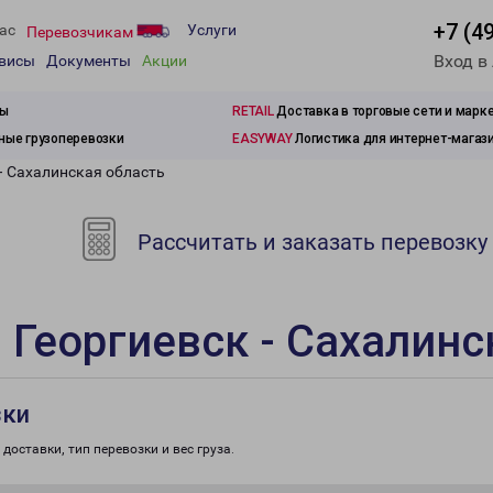
+7 (4
ас
Услуги
Перевозчикам
Вход в
рвисы
Документы
Акции
зы
RETAIL
Доставка в торговые сети и марк
ые грузоперевозки
EASYWAY
Логистика для интернет-магаз
- Сахалинская область
Рассчитать и заказать перевозку
 Георгиевск - Сахалинс
зки
доставки, тип перевозки и вес груза.