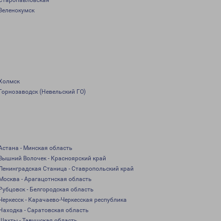
Старопавловская
Зеленокумск
Холмск
Горнозаводск (Невельский ГО)
Астана - Минская область
Вышний Волочек - Красноярский край
Ленинградская Станица - Ставропольский край
Москва - Арагацотнская область
Рубцовск - Белгородская область
Черкесск - Карачаево-Черкесская республика
Находка - Саратовская область
Шахты - Тавушская область