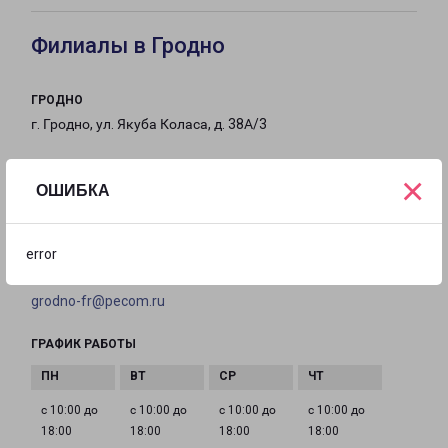
Филиалы в Гродно
ГРОДНО
г. Гродно, ул. Якуба Коласа, д. 38А/3
на карте
×
ОШИБКА
ТЕЛЕФОН
+375-33-653-77-78
error
EMAIL
grodno-fr@pecom.ru
ГРАФИК РАБОТЫ
с 10:00 до
с 10:00 до
с 10:00 до
с 10:00 до
18:00
18:00
18:00
18:00