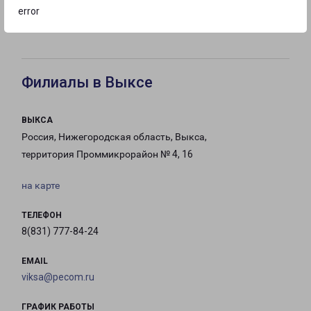
error
с 09:00 до
с 09:00 до
с 09:00 до
21:00
21:00
21:00
Филиалы в Выксе
ВЫКСА
Россия, Нижегородская область, Выкса,
территория Проммикрорайон № 4, 16
на карте
ТЕЛЕФОН
8(831) 777-84-24
EMAIL
viksa@pecom.ru
ГРАФИК РАБОТЫ