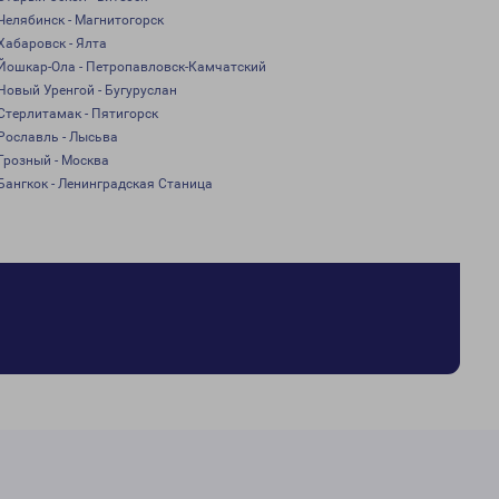
Челябинск - Магнитогорск
Хабаровск - Ялта
Йошкар-Ола - Петропавловск-Камчатский
Новый Уренгой - Бугуруслан
Стерлитамак - Пятигорск
Рославль - Лысьва
Грозный - Москва
Бангкок - Ленинградская Станица