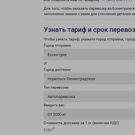
или позвонить нам по телефону:
+7 (495) 660-11-11
.
Для того, чтобы заказать перевозку из Ессентуков
заполнения заявки с вами для уточнения деталей с
Узнать тариф и срок перево
Чтобы узнать тариф, укажите город отправки, город 
Город отправки
Ессентуки
⇄
Город доставки
Норильск Ленинградская
Тип перевозки
Автоперевозка
Введите вес
От 3000 кг
Стоимость доставки за 1 кг (включая НДС)
*
119.7