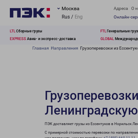
Москва
Адреса
О н
Rus /
Eng
Онлайн-се
LTL
Сборные грузы
FTL
Генеральные гру
EXPRESS
Авиа- и экспресс-доставка
GLOBAL
Международн
Главная
Направления
Грузоперевозки из Ессенту
Грузоперевозки
Ленинградскую
ПЭК доставляет грузы из Ессентуков в Норильск Ле
С примерной стоимостью перевозки по направлению