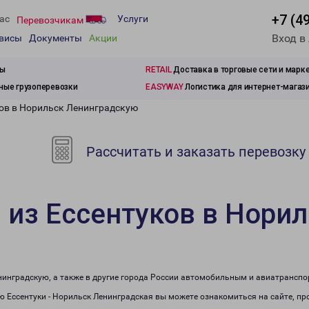
+7 (4
ас
Услуги
Перевозчикам
Вход в
рвисы
Документы
Акции
зы
RETAIL
Доставка в торговые сети и марк
ые грузоперевозки
EASYWAY
Логистика для интернет-магаз
ков в Норильск Ленинградскую
Рассчитать и заказать перевозку
 из Ессентуков в Нори
нинградскую, а также в другие города России автомобильным и авиатранспо
 Ессентуки - Норильск Ленинградская вы можете ознакомиться на сайте, п