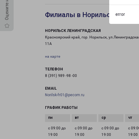
Филиалы в Норильске Лени
error
НОРИЛЬСК ЛЕНИНГРАДСКАЯ
Красноярский край, гор. Норильск, ул.Ленинградская
11А
на карте
ТЕЛЕФОН
8 (391) 989 -98 -00
EMAIL
Norilsk-fr01@pecom.ru
ГРАФИК РАБОТЫ
с 09:00 до
с 09:00 до
с 09:00 до
с 09:0
19:00
19:00
19:00
19:00