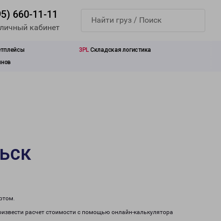
95) 660-11-11
 личный кабинет
етплейсы
3PL
Складская логистика
инов
льск
ртом.
роизвести расчет стоимости с помощью онлайн-калькулятора