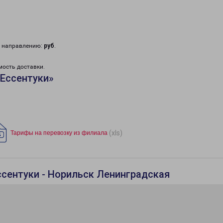
у направлению:
руб
.
мость доставки.
Ессентуки»
(xls)
Тарифы на перевозку из филиала
ссентуки - Норильск Ленинградская