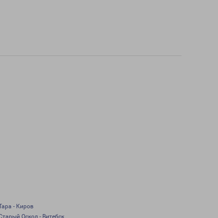
Тара - Киров
Старый Оскол - Витебск