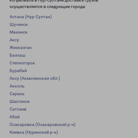
Из филиала в Нур-Султане доставка грузов
осуществляется в следующие города:
Астана (Нур-Султан)
Щучинск
Макинск
Аксу
Жезказган
Балхаш
Степногорск
Бурабай
Аксу (Акмолинская обл.)
Акколь
Сарань
Шахтинск
Сатпаев
Абай
Осакаровка (Осакаровский р-н)
Киевка (Нуринский р-н)