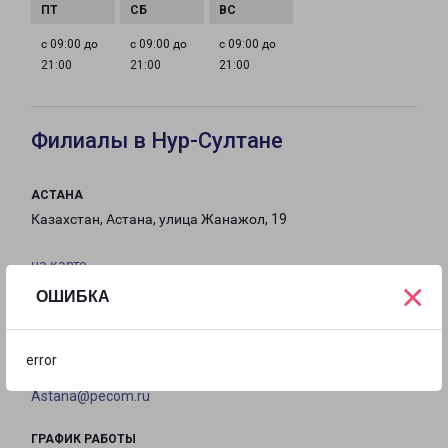
с 09:00 до
с 09:00 до
с 09:00 до
21:00
21:00
21:00
Филиалы в Нур-Султане
АСТАНА
Казахстан, Астана, улица Жанажол, 19
на карте
×
ОШИБКА
ТЕЛЕФОН
8(7172) 644-644
error
EMAIL
Astana@pecom.ru
ГРАФИК РАБОТЫ