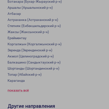
Ботакара (Бухар-Жырауский р-н)
Аршалы (Аршалынский р-н)
Атбасар
Астраханка (Астраханский р-н)
Степняк (Енбекшильдерский р-н)
Жаксы (Жаксынский р-н)
Ерейментау
Коргалжын (Коргалжынский р-н)
Зеренда (Зерендинский р-н)
Акмол (Целиноградский р-н)
Балкашино (Сандыктауский р-н)
Шортанды (Шортандинский р-н)
Топар (Абайский р-н)
Караганда
показать всё
Другие направления