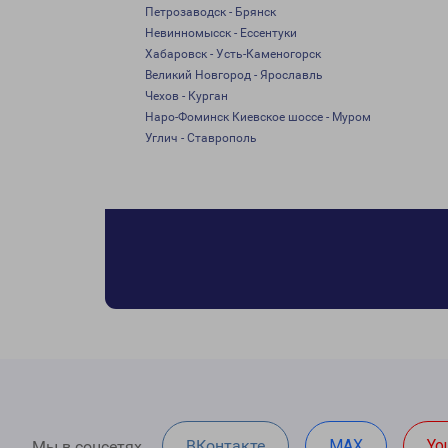
Петрозаводск - Брянск
Невинномысск - Ессентуки
Хабаровск - Усть-Каменогорск
Великий Новгород - Ярославль
Чехов - Курган
Наро-Фоминск Киевское шоссе - Муром
Углич - Ставрополь
ВКонтакте
MAX
Yo
Мы в соцсетях