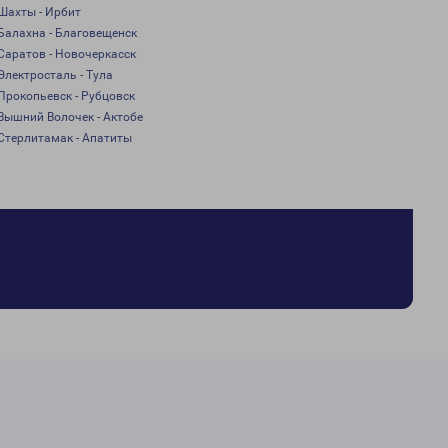
Шахты - Ирбит
Балахна - Благовещенск
Саратов - Новочеркасск
Электросталь - Тула
Прокопьевск - Рубцовск
Вышний Волочек - Актобе
Стерлитамак - Апатиты