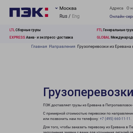
Москва
Адреса
О н
Rus /
Eng
Онлайн-се
LTL
Сборные грузы
FTL
Генеральные гру
EXPRESS
Авиа- и экспресс-доставка
GLOBAL
Международн
Главная
Направления
Грузоперевозки из Еревана
Грузоперевозки
ПЭК доставляет грузы из Еревана в Петропавловск
С примерной стоимостью перевозки по направлению
или позвонить нам по телефону:
+7 (495) 660-11-11
.
Для того, чтобы заказать перевозку из Еревана в 
заполнения заявки с вами для уточнения деталей с