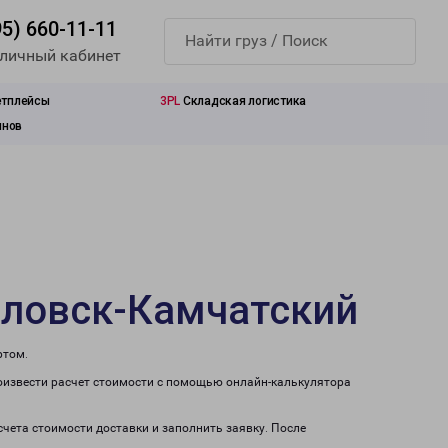
95) 660-11-11
 личный кабинет
етплейсы
3PL
Складская логистика
инов
вловск-Камчатский
ртом.
оизвести расчет стоимости с помощью онлайн-калькулятора
счета стоимости доставки и заполнить заявку. После