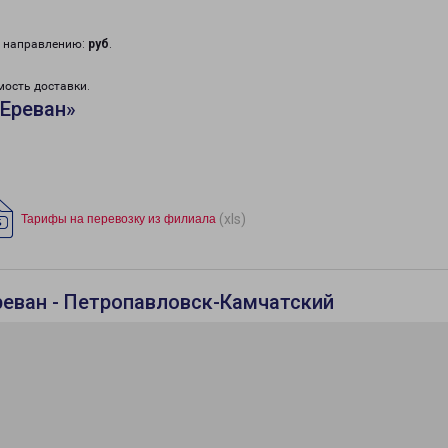
у направлению:
руб
.
мость доставки.
«Ереван»
(xls)
Тарифы на перевозку из филиала
реван - Петропавловск-Камчатский