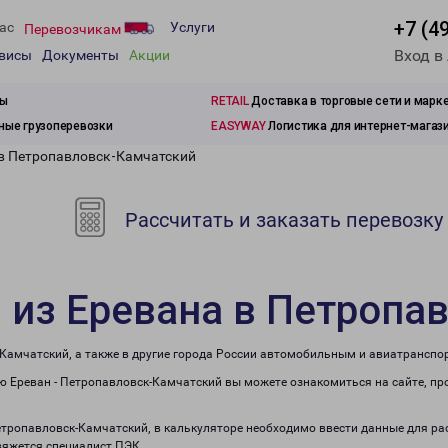
+7 (4
ас
Услуги
Перевозчикам
Вход в
рвисы
Документы
Акции
зы
RETAIL
Доставка в торговые сети и марк
ые грузоперевозки
EASYWAY
Логистика для интернет-магаз
 в Петропавловск-Камчатский
Рассчитать и заказать перевозку
 из Еревана в Петропа
-Камчатский, а также в другие города России автомобильным и авиатранспо
 Ереван - Петропавловск-Камчатский вы можете ознакомиться на сайте, пр
Петропавловск-Камчатский, в калькуляторе необходимо ввести данные для ра
вяжется специалист ПЭК.