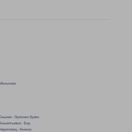
Мильково
Бишкек - Орехово-Зуево
Альметьевск - Бор
Череповец - Ачинск