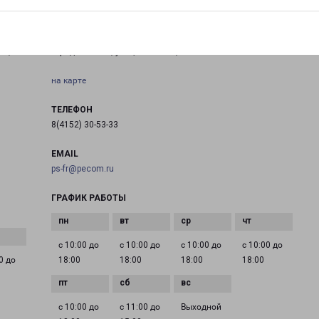
ЕЛИЗОВО ЗАВОЙКО 5
ий,
город Елизово, улица Завойко, 5
на карте
ТЕЛЕФОН
8(4152) 30-53-33
EMAIL
ps-fr@pecom.ru
ГРАФИК РАБОТЫ
с 10:00 до
с 10:00 до
с 10:00 до
с 10:00 до
0 до
18:00
18:00
18:00
18:00
с 10:00 до
с 11:00 до
Выходной