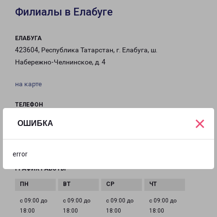
Филиалы в Елабуге
ЕЛАБУГА
423604, Республика Татарстан, г. Елабуга, ш.
Набережно-Челнинское, д. 4
на карте
ТЕЛЕФОН
8(85557) 9-92-32
×
ОШИБКА
EMAIL
elabuga-fr@pecom.ru
error
ГРАФИК РАБОТЫ
с 09:00 до
с 09:00 до
с 09:00 до
с 09:00 до
18:00
18:00
18:00
18:00