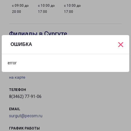
с 09:00 до
с 10:00 до
с 10:00 до
20:00
17:00
17:00
Филиалы в Сургуте
×
ОШИБКА
СУРГУТ
Россия, Ханты-Мансийский автономный округ,
error
Сургут, Инженерная улица, 8/3
на карте
ТЕЛЕФОН
8(3462) 77-91-06
EMAIL
surgut@pecom.ru
ГРАФИК РАБОТЫ