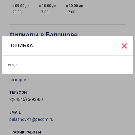
с 09:00 до
с 10:00 до
с 10:00 до
20:00
17:00
17:00
Филиалы в Балашове
×
ОШИБКА
БАЛАШОВ
Россия, Саратовская область, Балашов,
error
Шоссейная улица, 30
на карте
ТЕЛЕФОН
8(84545) 5-93-00
EMAIL
balashov-fr@pecom.ru
ГРАФИК РАБОТЫ