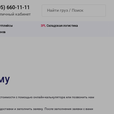
95) 660-11-11
 личный кабинет
етплейсы
3PL
Складская логистика
инов
му
т стоимости с помощью онлайн-калькулятора или позвонить нам
 доставки и заполнить заявку. После заполнения заявки с вами