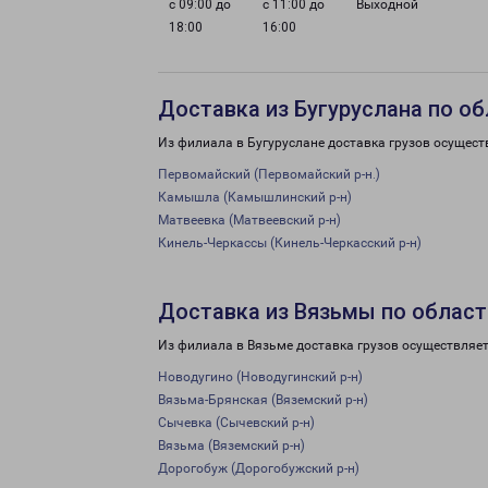
с 09:00 до
с 11:00 до
Выходной
18:00
16:00
Доставка из Бугуруслана по о
Из филиала в Бугуруслане доставка грузов осущест
Первомайский (Первомайский р-н.)
Камышла (Камышлинский р-н)
Матвеевка (Матвеевский р-н)
Кинель-Черкассы (Кинель-Черкасский р-н)
Доставка из Вязьмы по област
Из филиала в Вязьме доставка грузов осуществляет
Новодугино (Новодугинский р-н)
Вязьма-Брянская (Вяземский р-н)
Сычевка (Сычевский р-н)
Вязьма (Вяземский р-н)
Дорогобуж (Дорогобужский р-н)