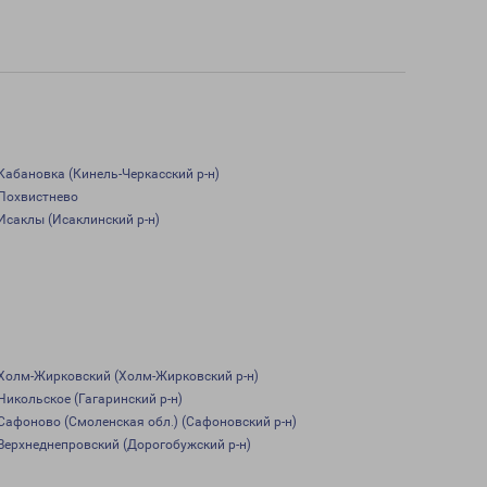
Кабановка (Кинель-Черкасский р-н)
Похвистнево
Исаклы (Исаклинский р-н)
Холм-Жирковский (Холм-Жирковский р-н)
Никольское (Гагаринский р-н)
Сафоново (Смоленская обл.) (Сафоновский р-н)
Верхнеднепровский (Дорогобужский р-н)