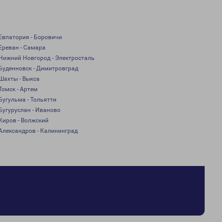
Евпатория - Боровичи
Ереван - Самара
Нижний Новгород - Электросталь
Буденновск - Димитровград
Шахты - Выкса
Томск - Артем
Бугульма - Тольятти
Бугуруслан - Иваново
Киров - Волжский
Александров - Калининград