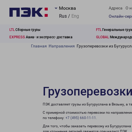
Москва
Адреса
О н
Rus /
Eng
Онлайн-се
LTL
Сборные грузы
FTL
Генеральные гру
EXPRESS
Авиа- и экспресс-доставка
GLOBAL
Международн
Главная
Направления
Грузоперевозки из Бугурусл
Грузоперевозки
ПЭК доставляет грузы из Бугуруслана в Вязьму, а 
С примерной стоимостью перевозки по направлению
по телефону:
+7 (495) 660-11-11
.
Для того, чтобы заказать перевозку из Бугуруслана
для уточнения деталей свяжется специалист ПЭК.