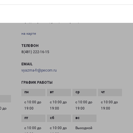
САФОНОВО ГАГАРИНА 10
город Сафоново, улица Гагарина, 10
на карте
ТЕЛЕФОН
8(481) 222-16-15
EMAIL
vyazma-fr@pecom.ru
ГРАФИК РАБОТЫ
с 10:00 до
с 10:00 до
с 10:00 до
с 10:00 до
0 до
19:00
19:00
19:00
19:00
с 10:00 до
с 10:00 до
Выходной