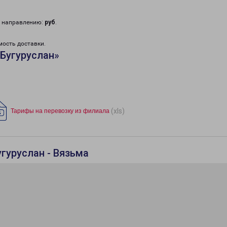
у направлению:
руб
.
мость доставки.
Бугуруслан»
(xls)
Тарифы на перевозку из филиала
гуруслан - Вязьма