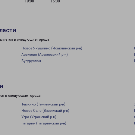
19:00
16:00
бласти
вляется в следующие города:
Новое Якушкино (Исаклинский р-н)
Асекеево (Асекеевский р-н)
Бугуруслан
и
ся в следующие города:
Темкино (Темкинский р-н)
Новое Село (Вяземский р-н)
Угра (Угранский р-н)
Гагарин (Гагаринский р-н)