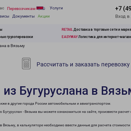
+7 (4
ас
Услуги
Перевозчикам
Вход в
рвисы
Документы
Акции
зы
RETAIL
Доставка в торговые сети и марк
ые грузоперевозки
EASYWAY
Логистика для интернет-магаз
ана в Вязьму
Рассчитать и заказать перевозку
 из Бугуруслана в Вязь
также в другие города России автомобильным и авиатранспортом.
 Бугуруслан - Вязьма вы можете ознакомиться на сайте, произвести расче
 в Вязьму, в калькуляторе необходимо ввести данные для расчета стоимости