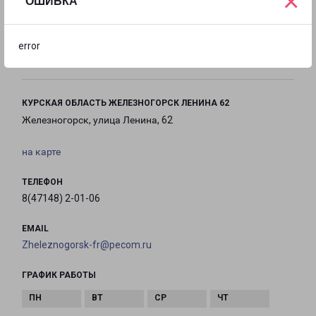
×
ОШИБКА
с 09:00 до
с 09:00 до
Выходной
error
18:00
12:00
КУРСКАЯ ОБЛАСТЬ ЖЕЛЕЗНОГОРСК ЛЕНИНА 62
Железногорск, улица Ленина, 62
на карте
ТЕЛЕФОН
8(47148) 2-01-06
EMAIL
Zheleznogorsk-fr@pecom.ru
ГРАФИК РАБОТЫ