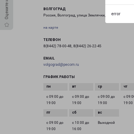
ВОЛГОГРАД
error
Россия, Волгоград, улица Землячки, 16
на карте
ТЕЛЕФОН
8(8442) 78-00-48, 8(8442) 26-22-45
EMAIL
volgograd@pecom.ru
ГРАФИК РАБОТЫ
с 09:00 до
с 09:00 до
с 09:00 до
с 09:0
19:00
19:00
19:00
19:00
с 09:00 до
с 10:00 до
Выходной
19:00
16:00