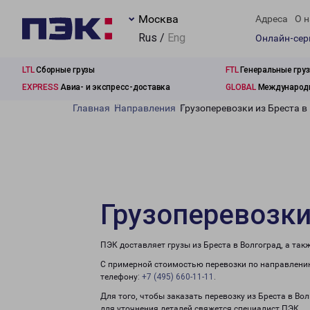
Москва
Адреса
О н
Rus /
Eng
Онлайн-се
LTL
Сборные грузы
FTL
Генеральные гру
EXPRESS
Авиа- и экспресс-доставка
GLOBAL
Международн
Главная
Направления
Грузоперевозки из Бреста в
Грузоперевозки
ПЭК доставляет грузы из Бреста в Волгоград, а та
С примерной стоимостью перевозки по направлению
телефону:
+7 (495) 660-11-11
.
Для того, чтобы заказать перевозку из Бреста в Во
для уточнения деталей свяжется специалист ПЭК.