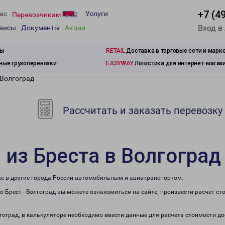
+7 (4
ас
Услуги
Перевозчикам
Вход в
рвисы
Документы
Акции
зы
RETAIL
Доставка в торговые сети и марк
ые грузоперевозки
EASYWAY
Логистика для интернет-магаз
 Волгоград
Рассчитать и заказать перевозку
 из Бреста в Волгоград
кже в другие города России автомобильным и авиатранспортом.
 Брест - Волгоград вы можете ознакомиться на сайте, произвести расчет с
лгоград, в калькуляторе необходимо ввести данные для расчета стоимости д