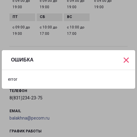
с 09:00 до
с 09:00 до
с 09:00 до
с 09:00 до
19:00
19:00
19:00
19:00
с 09:00 до
с 10:00 до
с 10:00 до
19:00
17:00
17:00
×
ЗАВОЛЖЬЕ БАУМАНА 17
ОШИБКА
город Заволжье, улица Баумана, 17
на карте
error
ТЕЛЕФОН
8(831)234-23-75
EMAIL
balakhna@pecom.ru
ГРАФИК РАБОТЫ