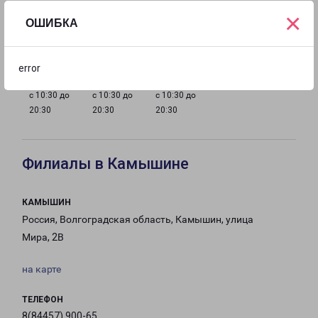
×
ОШИБКА
с 10:30 до
с 10:30 до
с 10:30 до
с 10:30 до
20:30
20:30
20:30
20:30
error
с 10:30 до
с 10:30 до
с 10:30 до
20:30
20:30
20:30
Филиалы в Камышине
КАМЫШИН
Россия, Волгоградская область, Камышин, улица
Мира, 2В
на карте
ТЕЛЕФОН
8(84457) 900-65