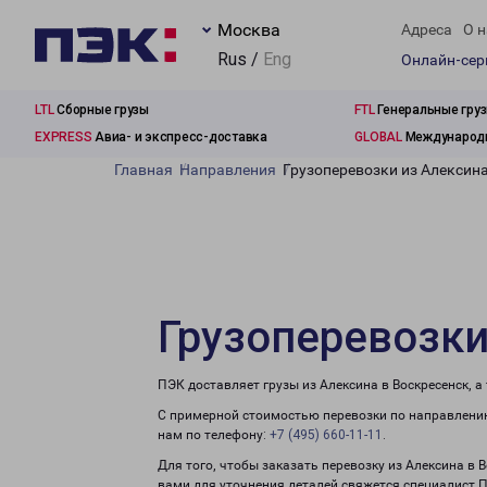
Москва
Адреса
О н
Rus /
Eng
Онлайн-се
LTL
Сборные грузы
FTL
Генеральные гру
EXPRESS
Авиа- и экспресс-доставка
GLOBAL
Международн
Главная
Направления
Грузоперевозки из Алексина
Грузоперевозки
ПЭК доставляет грузы из Алексина в Воскресенск, 
С примерной стоимостью перевозки по направлению
нам по телефону:
+7 (495) 660-11-11
.
Для того, чтобы заказать перевозку из Алексина в 
вами для уточнения деталей свяжется специалист 