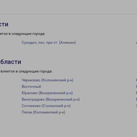
сти
ется в следующие города:
Суходол, пос. при ст. (Алексин)
области
твляется в следующие города:
Черкизово (Коломенский р-н)
Восточный
Юрасово (Воскресенский р-н)
Виноградово (Воскресенский р-н)
Сотниково (Ступинский р-н)
Пески (Коломенский р-н)