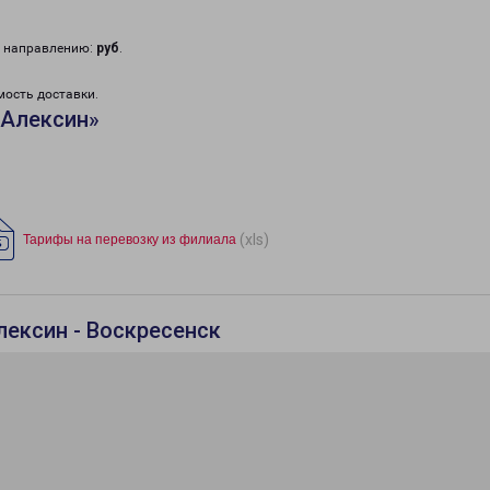
у направлению:
руб
.
мость доставки.
«Алексин»
(xls)
Тарифы на перевозку из филиала
лексин - Воскресенск