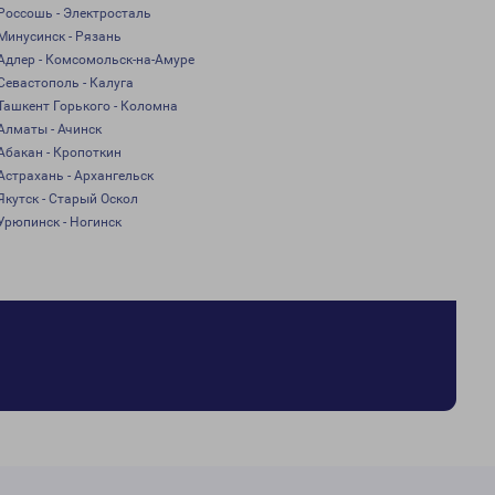
Россошь - Электросталь
Минусинск - Рязань
Адлер - Комсомольск-на-Амуре
Севастополь - Калуга
Ташкент Горького - Коломна
Алматы - Ачинск
Абакан - Кропоткин
Астрахань - Архангельск
Якутск - Старый Оскол
Урюпинск - Ногинск