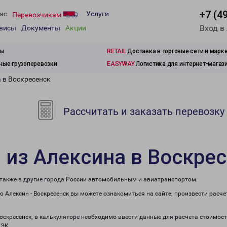
+7 (4
ас
Услуги
Перевозчикам
Вход в
рвисы
Документы
Акции
зы
RETAIL
Доставка в торговые сети и марк
ые грузоперевозки
EASYWAY
Логистика для интернет-магаз
 в Воскресенск
Рассчитать и заказать перевозку
 из Алексина в Воскре
а также в другие города России автомобильным и авиатранспортом.
 Алексин - Воскресенск вы можете ознакомиться на сайте, произвести расч
Воскресенск, в калькуляторе необходимо ввести данные для расчета стоимост
ПЭК.