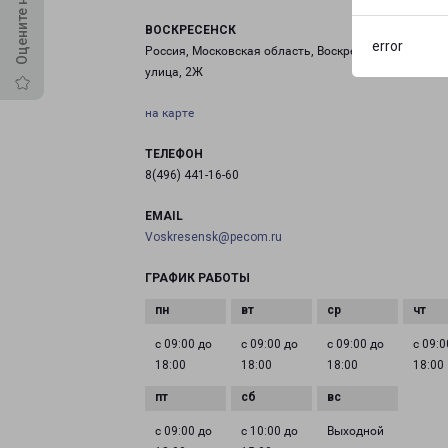
ВОСКРЕСЕНСК
error
Россия, Московская область, Воскресенск, Советска
улица, 2Ж
на карте
ТЕЛЕФОН
8(496) 441-16-60
EMAIL
Voskresensk@pecom.ru
ГРАФИК РАБОТЫ
с 09:00 до
с 09:00 до
с 09:00 до
с 09:0
18:00
18:00
18:00
18:00
с 09:00 до
с 10:00 до
Выходной