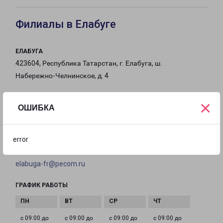
Филиалы в Елабуге
ЕЛАБУГА
423604, Республика Татарстан, г. Елабуга, ш.
Набережно-Челнинское, д. 4
на карте
×
ОШИБКА
ТЕЛЕФОН
8(85557) 9-92-32
error
EMAIL
elabuga-fr@pecom.ru
ГРАФИК РАБОТЫ
с 09:00 до
с 09:00 до
с 09:00 до
с 09:00 до