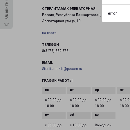
СТЕРЛИТАМАК ЭЛЕВАТОРНАЯ
error
Россия, Республика Башкортостан, Стерлитамак,
Элеваторная улица, 19
на карте
ТЕЛЕФОН
8(3473) 339-873
EMAIL
Sterlitamak-fr@pecom.ru
ГРАФИК РАБОТЫ
с 09:00 до
с 09:00 до
с 09:00 до
с 09:0
18:00
18:00
18:00
18:00
с 09:00 до
с 10:00 до
Выходной