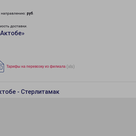
у направлению:
руб
.
мость доставки.
«Актобе»
(xls)
Тарифы на перевозку из филиала
ктобе - Стерлитамак