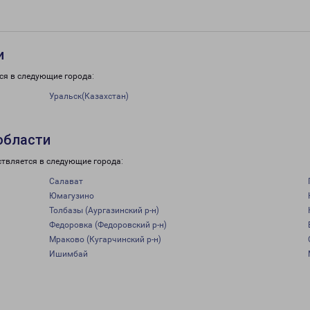
и
ся в следующие города:
Уральск(Казахстан)
области
ствляется в следующие города:
Салават
Юмагузино
Толбазы (Аургазинский р-н)
Федоровка (Федоровский р-н)
Мраково (Кугарчинский р-н)
Ишимбай