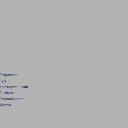
Петровское
Нугуш
Красноусольский
Бижбуляк
Стерлибашево
Мелеуз