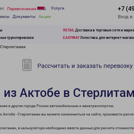
+7 (4
ас
Услуги
Перевозчикам
Вход в
рвисы
Документы
Акции
зы
RETAIL
Доставка в торговые сети и марк
ые грузоперевозки
EASYWAY
Логистика для интернет-магаз
в Стерлитамак
Рассчитать и заказать перевозку
 из Актобе в Стерлита
также в другие города России автомобильным и авиатранспортом.
 Актобе - Стерлитамак вы можете ознакомиться на сайте, произвести расч
ерлитамак, в калькуляторе необходимо ввести данные для расчета стоимости