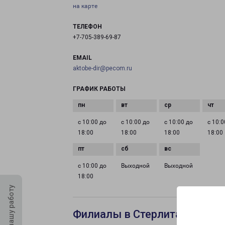
на карте
ТЕЛЕФОН
+7-705-389-69-87
EMAIL
aktobe-dir@pecom.ru
ГРАФИК РАБОТЫ
с 10:00 до
с 10:00 до
с 10:00 до
с 10:0
18:00
18:00
18:00
18:00
с 10:00 до
Выходной
Выходной
18:00
Оцените нашу работу
Филиалы в Стерлитамаке