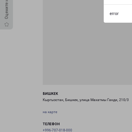
error
БИШКЕК
Кыргызстан, Бишкек, улица Махатмы Ганди, 210/3
на карте
ТЕЛЕФОН
+996-707-018-000