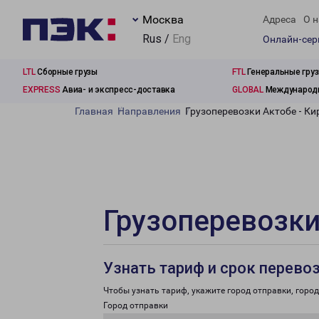
Москва
Адреса
О н
Rus /
Eng
Онлайн-се
LTL
Сборные грузы
FTL
Генеральные гру
EXPRESS
Авиа- и экспресс-доставка
GLOBAL
Международн
Главная
Направления
Грузоперевозки Актобе - Ки
Грузоперевозки
Узнать тариф и срок перево
Чтобы узнать тариф, укажите город отправки, город 
Город отправки