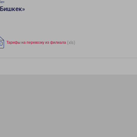
бе»
«Бишкек»
(xls)
Тарифы на перевозку из филиала