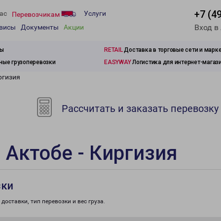
+7 (4
ас
Услуги
Перевозчикам
Вход в
рвисы
Документы
Акции
зы
RETAIL
Доставка в торговые сети и марк
ые грузоперевозки
EASYWAY
Логистика для интернет-магаз
ргизия
Рассчитать и заказать перевозку
 Актобе - Киргизия
зки
доставки, тип перевозки и вес груза.