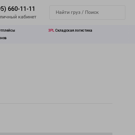
95) 660-11-11
 личный кабинет
етплейсы
3PL
Складская логистика
инов