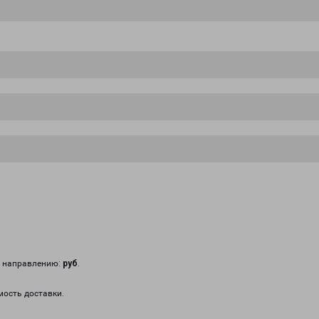
у направлению:
руб
.
мость доставки.