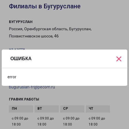
Филиалы в Бугуруслане
БУГУРУСЛАН
Россия, Оренбургская область, Бугуруслан,
Похвистневское шоссе, 46
на карте
×
ОШИБКА
ТЕЛЕФОН
8 (3534) 23-05-25
error
EMAIL
buguruslan-fr@pecom.ru
ГРАФИК РАБОТЫ
с 09:00 до
с 09:00 до
с 09:00 до
с 09:00 до
18:00
18:00
18:00
18:00