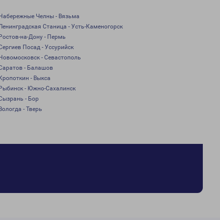
Набережные Челны - Вязьма
Ленинградская Станица - Усть-Каменогорск
Ростов-на-Дону - Пермь
Сергиев Посад - Уссурийск
Новомосковск - Севастополь
Саратов - Балашов
Кропоткин - Выкса
Рыбинск - Южно-Сахалинск
Сызрань - Бор
Вологда - Тверь