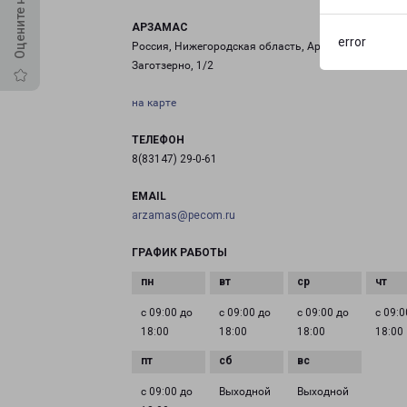
АРЗАМАС
error
Россия, Нижегородская область, Арзамас, улица
Заготзерно, 1/2
на карте
ТЕЛЕФОН
8(83147) 29-0-61
EMAIL
arzamas@pecom.ru
ГРАФИК РАБОТЫ
с 09:00 до
с 09:00 до
с 09:00 до
с 09:0
18:00
18:00
18:00
18:00
с 09:00 до
Выходной
Выходной