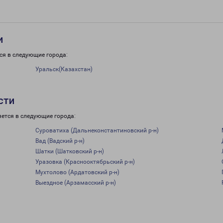
и
ся в следующие города:
Уральск(Казахстан)
сти
яется в следующие города:
Суроватиха (Дальнеконстантиновский р-н)
Вад (Вадский р-н)
Шатки (Шатковский р-н)
Уразовка (Краснооктябрьский р-н)
Мухтолово (Ардатовский р-н)
Выездное (Арзамасский р-н)