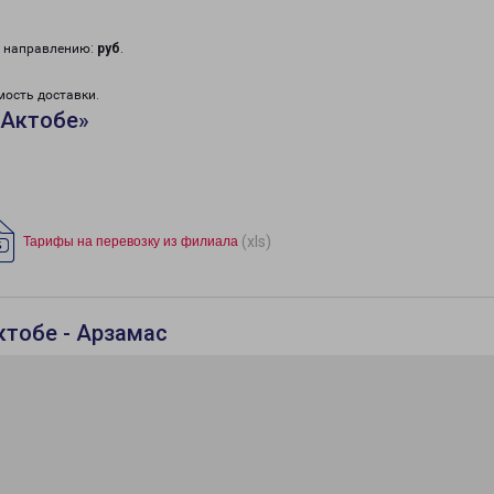
у направлению:
руб
.
мость доставки.
«Актобе»
(xls)
Тарифы на перевозку из филиала
ктобе - Арзамас