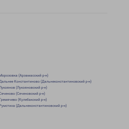
Морозовка (Арзамасский р-н)
Дальнее Константиново (Дальнеконстантиновский р-н)
Лукоянов (Лукояновский р-н)
Сеченово (Сеченовский р-н)
Гремячево (Кулебакский р-н)
Румстиха (Дальнеконстантиновский р-н)