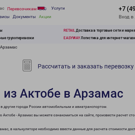
+7 (4
ас
Услуги
Перевозчикам
Вход в
рвисы
Документы
Акции
зы
RETAIL
Доставка в торговые сети и марк
ые грузоперевозки
EASYWAY
Логистика для интернет-магаз
 Арзамас
Рассчитать и заказать перевозку
 из Актобе в Арзамас
е в другие города России автомобильным и авиатранспортом.
 Актобе - Арзамас вы можете ознакомиться на сайте, произвести расчет ст
замас, в калькуляторе необходимо ввести данные для расчета стоимости дос