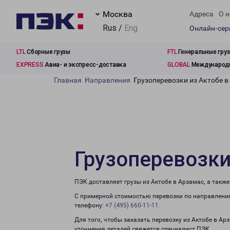
Москва
Адреса
О н
Rus /
Eng
Онлайн-се
LTL
Сборные грузы
FTL
Генеральные гру
EXPRESS
Авиа- и экспресс-доставка
GLOBAL
Международн
Главная
Направления
Грузоперевозки из Актобе в
Грузоперевозки
ПЭК доставляет грузы из Актобе в Арзамас, а такж
С примерной стоимостью перевозки по направлению
телефону:
+7 (495) 660-11-11
.
Для того, чтобы заказать перевозку из Актобе в Ар
уточнения деталей свяжется специалист ПЭК.