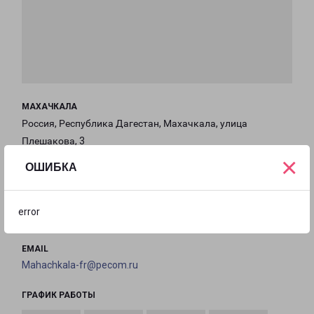
МАХАЧКАЛА
Россия, Республика Дагестан, Махачкала, улица
Плешакова, 3
×
ОШИБКА
на карте
ТЕЛЕФОН
error
+7(8722) 989-454
EMAIL
Mahachkala-fr@pecom.ru
ГРАФИК РАБОТЫ