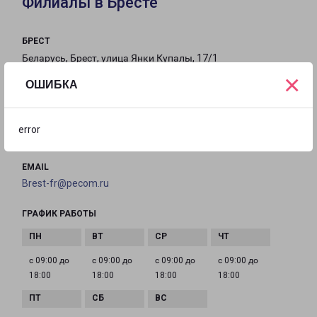
Филиалы в Бресте
БРЕСТ
Беларусь, Брест, улица Янки Купалы, 17/1
×
ОШИБКА
на карте
ТЕЛЕФОН
error
+375 (162) 35-50-00
EMAIL
Brest-fr@pecom.ru
ГРАФИК РАБОТЫ
с 09:00 до
с 09:00 до
с 09:00 до
с 09:00 до
18:00
18:00
18:00
18:00