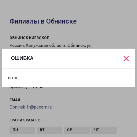
Филиалы в Обнинске
ОБНИНСК КИЕВСКОЕ
Россия, Калужская область, Обнинск, ул.
Железнодорожная, 9А
×
ОШИБКА
на карте
error
ТЕЛЕФОН
8(48439) 9-70-30
EMAIL
Obninsk-fr@pecom.ru
ГРАФИК РАБОТЫ