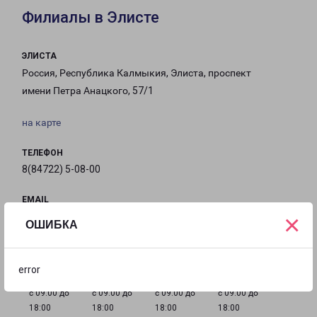
Филиалы в Элисте
ЭЛИСТА
Россия, Республика Калмыкия, Элиста, проспект
имени Петра Анацкого, 57/1
на карте
ТЕЛЕФОН
8(84722) 5-08-00
EMAIL
×
Elista-fr@pecom.ru
ОШИБКА
ГРАФИК РАБОТЫ
error
с 09:00 до
с 09:00 до
с 09:00 до
с 09:00 до
18:00
18:00
18:00
18:00