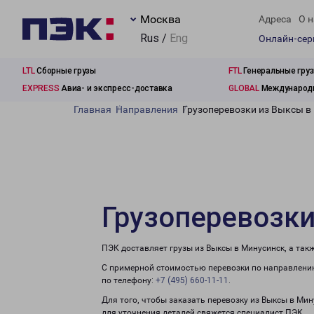
Москва
Адреса
О н
Rus /
Eng
Онлайн-се
LTL
Сборные грузы
FTL
Генеральные гру
EXPRESS
Авиа- и экспресс-доставка
GLOBAL
Международн
Главная
Направления
Грузоперевозки из Выксы в
Грузоперевозки
ПЭК доставляет грузы из Выксы в Минусинск, а так
С примерной стоимостью перевозки по направлению
по телефону:
+7 (495) 660-11-11
.
Для того, чтобы заказать перевозку из Выксы в Ми
для уточнения деталей свяжется специалист ПЭК.