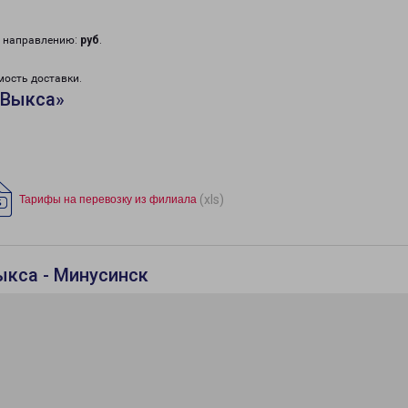
у направлению:
руб
.
мость доставки.
«Выкса»
(xls)
Тарифы на перевозку из филиала
ыкса - Минусинск