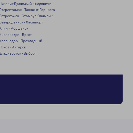
Ленинск-Кузнецкий - Боровичи
Стерлитамак - Ташкент Горького
Острогожск - Стамбул Олимпик
Северодвинск - Хасавюрт
Клин - Моршанск
Кисловодск - Брест
Краснодар - Прохладный
Псков - Ангарск
Владивосток - Выборг