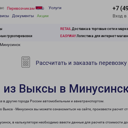
+7 (4
ас
Услуги
Перевозчикам
Вход в
рвисы
Документы
Акции
зы
RETAIL
Доставка в торговые сети и марк
ые грузоперевозки
EASYWAY
Логистика для интернет-магаз
 Минусинск
Рассчитать и заказать перевозку
 из Выксы в Минусинс
же в другие города России автомобильным и авиатранспортом.
 Выкса - Минусинск вы можете ознакомиться на сайте, произвести расчет 
нусинск, в калькуляторе необходимо ввести данные для расчета стоимости до