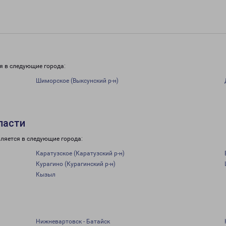
и
я в следующие города:
Шиморское (Выксунский р-н)
ласти
ляется в следующие города:
Каратузское (Каратузский р-н)
Курагино (Курагинский р-н)
Кызыл
Нижневартовск - Батайск