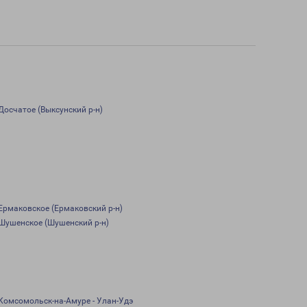
Досчатое (Выксунский р-н)
Ермаковское (Ермаковский р-н)
Шушенское (Шушенский р-н)
Комсомольск-на-Амуре - Улан-Удэ