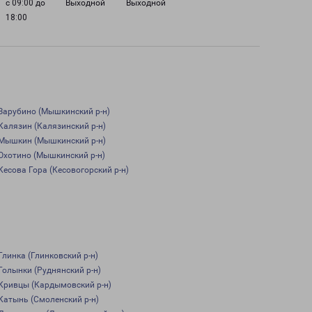
с 09:00 до
Выходной
Выходной
18:00
Зарубино (Мышкинский р-н)
Калязин (Калязинский р-н)
Мышкин (Мышкинский р-н)
Охотино (Мышкинский р-н)
Кесова Гора (Кесовогорский р-н)
Глинка (Глинковский р-н)
Голынки (Руднянский р-н)
Кривцы (Кардымовский р-н)
Катынь (Смоленский р-н)