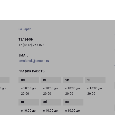
СМОЛЕНСК РЫЛЕНКОВА 18
Смоленск, улица Рыленкова, 18
на карте
ТЕЛЕФОН
+7 (4812) 268 078
EMAIL
smolensk@pecom.ru
ГРАФИК РАБОТЫ
0 до
с 10:00 до
с 10:00 до
с 10:00 до
с 10:00 до
20:00
20:00
20:00
20:00
с 10:00 до
с 10:00 до
с 10:00 до