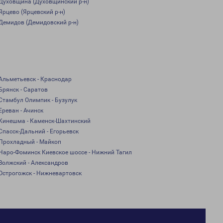
Духовщина (Духовщинский р-н)
Ярцево (Ярцевский р-н)
Демидов (Демидовский р-н)
Альметьевск - Краснодар
Брянск - Саратов
Стамбул Олимпик - Бузулук
Ереван - Ачинск
Кинешма - Каменск-Шахтинский
Спасск-Дальний - Егорьевск
Прохладный - Майкоп
Наро-Фоминск Киевское шоссе - Нижний Тагил
Волжский - Александров
Острогожск - Нижневартовск