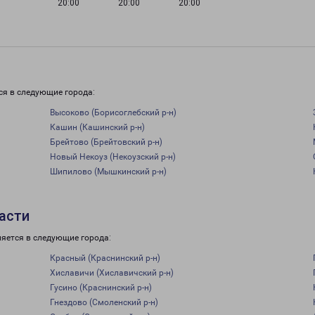
20:00
20:00
20:00
и
ся в следующие города:
Высоково (Борисоглебский р-н)
Кашин (Кашинский р-н)
Брейтово (Брейтовский р-н)
Новый Некоуз (Некоузский р-н)
Шипилово (Мышкинский р-н)
асти
ляется в следующие города:
Красный (Краснинский р-н)
Хиславичи (Хиславичский р-н)
Гусино (Краснинский р-н)
Гнездово (Смоленский р-н)