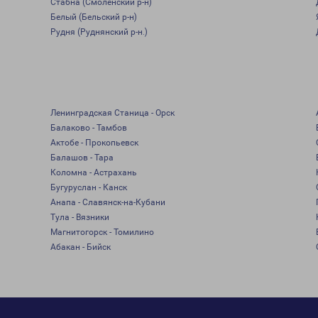
Стабна (Смоленский р-н)
Белый (Бельский р-н)
Рудня (Руднянский р-н.)
Ленинградская Станица - Орск
Балаково - Тамбов
Актобе - Прокопьевск
Балашов - Тара
Коломна - Астрахань
Бугуруслан - Канск
Анапа - Славянск-на-Кубани
Тула - Вязники
Магнитогорск - Томилино
Абакан - Бийск