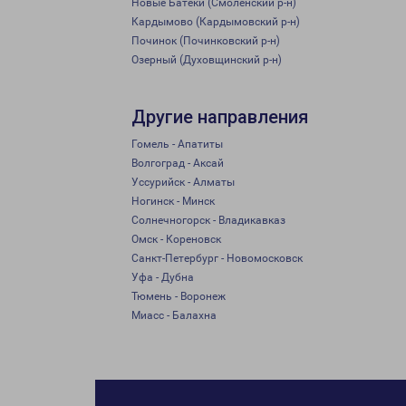
Новые Батеки (Смоленский р-н)
Кардымово (Кардымовский р-н)
Починок (Починковский р-н)
Озерный (Духовщинский р-н)
Другие направления
Гомель - Апатиты
Волгоград - Аксай
Уссурийск - Алматы
Ногинск - Минск
Солнечногорск - Владикавказ
Омск - Кореновск
Санкт-Петербург - Новомосковск
Уфа - Дубна
Тюмень - Воронеж
Миасс - Балахна