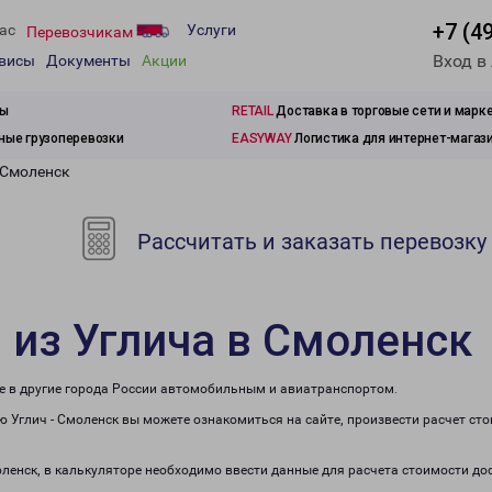
+7 (4
ас
Услуги
Перевозчикам
Вход в
рвисы
Документы
Акции
зы
RETAIL
Доставка в торговые сети и марк
ые грузоперевозки
EASYWAY
Логистика для интернет-магаз
 Смоленск
Рассчитать и заказать перевозку
 из Углича в Смоленск
же в другие города России автомобильным и авиатранспортом.
 Углич - Смоленск вы можете ознакомиться на сайте, произвести расчет ст
оленск, в калькуляторе необходимо ввести данные для расчета стоимости до