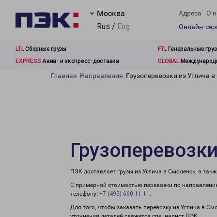
Москва
Адреса
О н
Rus /
Eng
Онлайн-се
LTL
Сборные грузы
FTL
Генеральные гру
EXPRESS
Авиа- и экспресс-доставка
GLOBAL
Международн
Главная
Направления
Грузоперевозки из Углича в
Грузоперевозки
ПЭК доставляет грузы из Углича в Смоленск, а так
С примерной стоимостью перевозки по направлению
телефону:
+7 (495) 660-11-11
.
Для того, чтобы заказать перевозку из Углича в См
уточнения деталей свяжется специалист ПЭК.