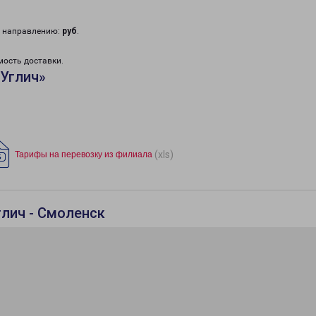
у направлению:
руб
.
мость доставки.
«Углич»
(xls)
Тарифы на перевозку из филиала
глич - Смоленск