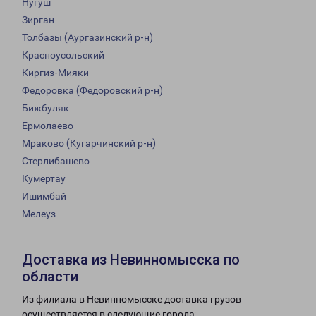
Нугуш
Зирган
Толбазы (Аургазинский р-н)
Красноусольский
Киргиз-Мияки
Федоровка (Федоровский р-н)
Бижбуляк
Ермолаево
Мраково (Кугарчинский р-н)
Стерлибашево
Кумертау
Ишимбай
Мелеуз
Доставка из Невинномысска по
области
Из филиала в Невинномысске доставка грузов
осуществляется в следующие города: