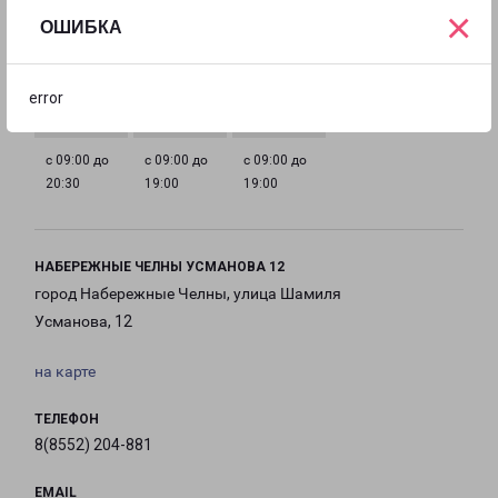
×
ОШИБКА
с 09:00 до
с 09:00 до
с 09:00 до
с 09:00 до
20:30
20:30
20:30
20:30
error
с 09:00 до
с 09:00 до
с 09:00 до
20:30
19:00
19:00
НАБЕРЕЖНЫЕ ЧЕЛНЫ УСМАНОВА 12
город Набережные Челны, улица Шамиля
Усманова, 12
на карте
ТЕЛЕФОН
8(8552) 204-881
EMAIL