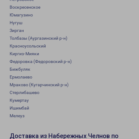
Воскресенское
Юмагузино
Нугуш
Зирган
Толбазы (Аургазинский р-н)
Красноусольский
Киргиз-Мияки
Федоровка (Федоровский р-н)
Бижбуляк
Ермолаево
Мраково (Кугарчинский р-н)
Стерлибашево
Кумертау
Ишимбай
Мелеуз
Доставка из Набережных Челнов по