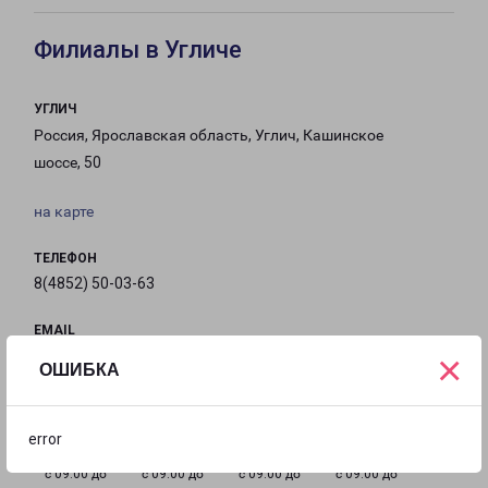
Филиалы в Угличе
УГЛИЧ
Россия, Ярославская область, Углич, Кашинское
шоссе, 50
на карте
ТЕЛЕФОН
8(4852) 50-03-63
EMAIL
×
Uglich-fr@pecom.ru
ОШИБКА
ГРАФИК РАБОТЫ
error
с 09:00 до
с 09:00 до
с 09:00 до
с 09:00 до