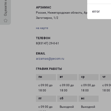
АРЗАМАС
error
Россия, Нижегородская область, Арзамас, улица
Заготзерно, 1/2
на карте
ТЕЛЕФОН
8(83147) 29-0-61
EMAIL
arzamas@pecom.ru
ГРАФИК РАБОТЫ
с 09:00 до
с 09:00 до
с 09:00 до
с 09:0
18:00
18:00
18:00
18:00
с 09:00 до
Выходной
Выходной