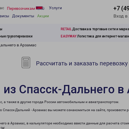
+7 (4
ас
Услуги
Перевозчикам
Вход в
рвисы
Документы
Акции
зы
RETAIL
Доставка в торговые сети и марк
ые грузоперевозки
EASYWAY
Логистика для интернет-магаз
Дальнего в Арзамас
Рассчитать и заказать перевозку
 из Спасск-Дальнего в
с, а также в другие города России автомобильным и авиатранспортом.
 Спасск-Дальний - Арзамас вы можете ознакомиться на сайте, произвести 
него в Арзамас, в калькуляторе необходимо ввести данные для расчета стои
ПЭК.