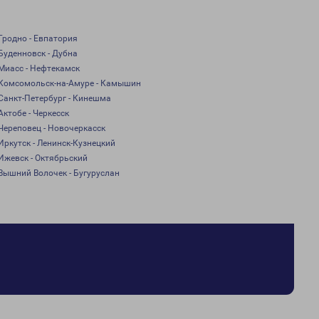
Гродно - Евпатория
Буденновск - Дубна
Миасс - Нефтекамск
Комсомольск-на-Амуре - Камышин
Санкт-Петербург - Кинешма
Актобе - Черкесск
Череповец - Новочеркасск
Иркутск - Ленинск-Кузнецкий
Ижевск - Октябрьский
Вышний Волочек - Бугуруслан