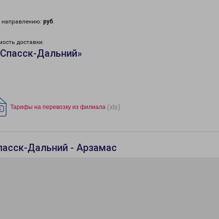
у направлению:
руб
.
мость доставки.
«Спасск-Дальний»
(xls)
Тарифы на перевозку из филиала
пасск-Дальний - Арзамас