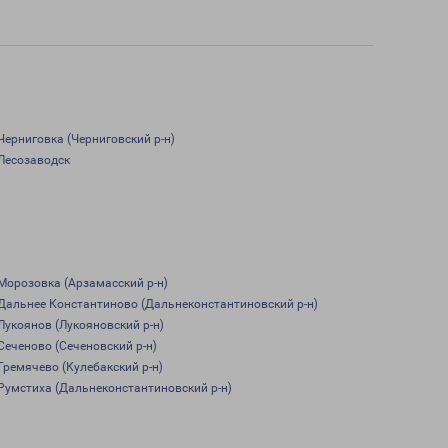
Черниговка (Черниговский р-н)
Лесозаводск
Морозовка (Арзамасский р-н)
Дальнее Константиново (Дальнеконстантиновский р-н)
Лукоянов (Лукояновский р-н)
Сеченово (Сеченовский р-н)
Гремячево (Кулебакский р-н)
Румстиха (Дальнеконстантиновский р-н)