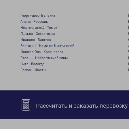
Георгиевск - Балахна
Анапа - Россошь
Нефтеюганск2 - Томск
Лысьва - Острогожск
Иваново - Бангкок
Волжский - Каменск-Шахтинский
Йошкар-Ола - Красноярск
Рязань - Набережные Челны
Чита - Вологда
Ереван - Шахты
Рассчитать и заказать перевозку