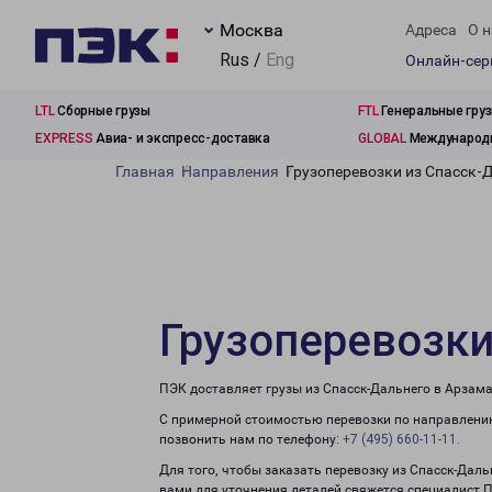
Москва
Адреса
О н
Rus /
Eng
Онлайн-се
LTL
Сборные грузы
FTL
Генеральные гру
EXPRESS
Авиа- и экспресс-доставка
GLOBAL
Международн
Главная
Направления
Грузоперевозки из Спасск-
Грузоперевозки
ПЭК доставляет грузы из Спасск-Дальнего в Арзама
С примерной стоимостью перевозки по направлению
позвонить нам по телефону:
+7 (495) 660-11-11
.
Для того, чтобы заказать перевозку из Спасск-Даль
вами для уточнения деталей свяжется специалист 