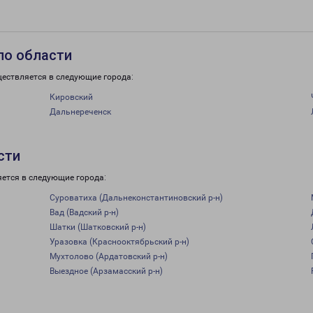
по области
ществляется в следующие города:
Кировский
Дальнереченск
сти
яется в следующие города:
Суроватиха (Дальнеконстантиновский р-н)
Вад (Вадский р-н)
Шатки (Шатковский р-н)
Уразовка (Краснооктябрьский р-н)
Мухтолово (Ардатовский р-н)
Выездное (Арзамасский р-н)