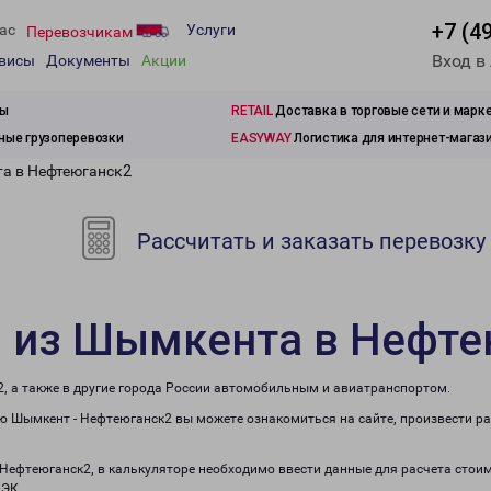
+7 (4
ас
Услуги
Перевозчикам
Вход в
рвисы
Документы
Акции
зы
RETAIL
Доставка в торговые сети и марк
ые грузоперевозки
EASYWAY
Логистика для интернет-магаз
а в Нефтеюганск2
Рассчитать и заказать перевозку
и из Шымкента в Нефте
, а также в другие города России автомобильным и авиатранспортом.
 Шымкент - Нефтеюганск2 вы можете ознакомиться на сайте, произвести р
 Нефтеюганск2, в калькуляторе необходимо ввести данные для расчета стоим
ПЭК.