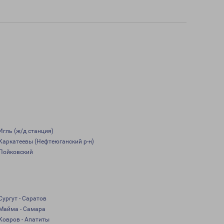
Игль (ж/д станция)
Каркатеевы (Нефтеюганский р-н)
Пойковский
Сургут - Саратов
Майма - Самара
Ковров - Апатиты