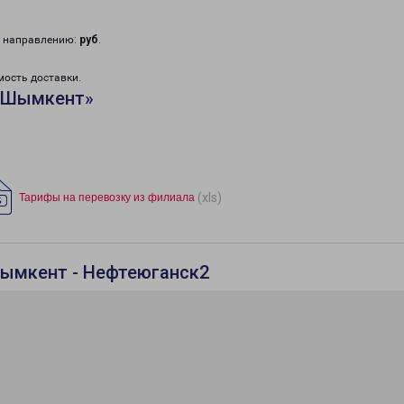
у направлению:
руб
.
мость доставки.
 «Шымкент»
(xls)
Тарифы на перевозку из филиала
Шымкент - Нефтеюганск2