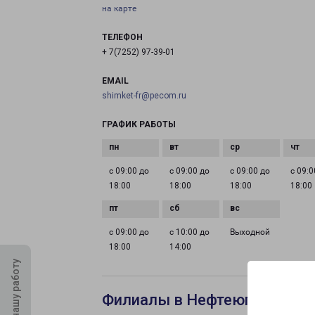
на карте
ТЕЛЕФОН
+ 7(7252) 97-39-01
EMAIL
shimket-fr@pecom.ru
ГРАФИК РАБОТЫ
с 09:00 до
с 09:00 до
с 09:00 до
с 09:0
18:00
18:00
18:00
18:00
с 09:00 до
с 10:00 до
Выходной
18:00
14:00
Оцените нашу работу
Филиалы в Нефтеюганск2