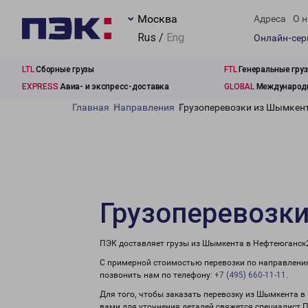
Москва
Адреса
О н
Rus /
Eng
Онлайн-се
LTL
Сборные грузы
FTL
Генеральные гру
EXPRESS
Авиа- и экспресс-доставка
GLOBAL
Международн
Главная
Направления
Грузоперевозки из Шымкент
Грузоперевозк
ПЭК доставляет грузы из Шымкента в Нефтеюганск2
С примерной стоимостью перевозки по направлению
позвонить нам по телефону:
+7 (495) 660-11-11
.
Для того, чтобы заказать перевозку из Шымкента в
вами для уточнения деталей свяжется специалист 