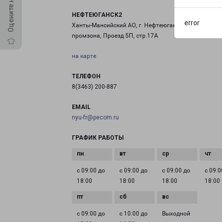
НЕФТЕЮГАНСК2
error
Ханты-Мансийский АО, г. Нефтеюганск, Пионерная
промзона, Проезд 5П, стр.17А
на карте
ТЕЛЕФОН
8(3463) 200-887
EMAIL
nyu-fr@pecom.ru
ГРАФИК РАБОТЫ
с 09:00 до
с 09:00 до
с 09:00 до
с 09:0
18:00
18:00
18:00
18:00
с 09:00 до
с 10:00 до
Выходной