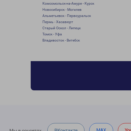
Комсомольск-на-Амуре - Курск
Новосибирск - Могилев
Альметьевск - Первоуральск
Пермь - Хасавюрт
Старый Оскол - Липецк
Томск - Уфа
Владивосток - Витебск
ВКонтакте
MAX
Yo
Мы в соцсетях