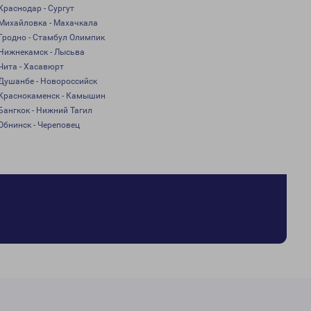
Краснодар - Сургут
Михайловка - Махачкала
Гродно - Стамбул Олимпик
Нижнекамск - Лысьва
Чита - Хасавюрт
Душанбе - Новороссийск
Краснокаменск - Камышин
Бангкок - Нижний Тагил
Обнинск - Череповец