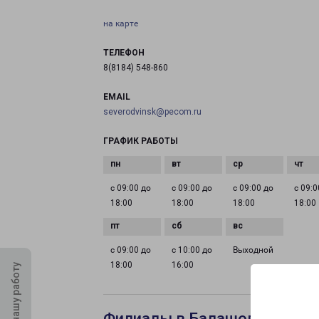
на карте
ТЕЛЕФОН
8(8184) 548-860
EMAIL
severodvinsk@pecom.ru
ГРАФИК РАБОТЫ
с 09:00 до
с 09:00 до
с 09:00 до
с 09:0
18:00
18:00
18:00
18:00
с 09:00 до
с 10:00 до
Выходной
18:00
16:00
Оцените нашу работу
Филиалы в Балашове