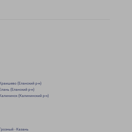
Краишево (Еланский р-н)
Елань (Еланский р-н)
Калининск (Калининский р-н)
Грозный - Казань