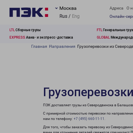
Москва
Адреса
О н
Rus /
Eng
Онлайн-се
LTL
Сборные грузы
FTL
Генеральные гру
EXPRESS
Авиа- и экспресс-доставка
GLOBAL
Международн
Главная
Направления
Грузоперевозки из Северод
Грузоперевозки
ПЭК доставляет грузы из Северодвинска в Балашов
С примерной стоимостью перевозки по направлению
нам по телефону:
+7 (495) 660-11-11
.
Для того, чтобы заказать перевозку из Северодвин
вами для уточнения деталей свяжется специалист 