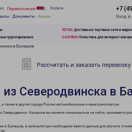
+7 (4
ас
Услуги
Перевозчикам
Вход в
рвисы
Документы
Акции
зы
RETAIL
Доставка в торговые сети и марк
ые грузоперевозки
EASYWAY
Логистика для интернет-магаз
винска в Балашов
Рассчитать и заказать перевозку
 из Северодвинска в Б
, а также в другие города России автомобильным и авиатранспортом.
 Северодвинск - Балашов вы можете ознакомиться на сайте, произвести ра
ска в Балашов, в калькуляторе необходимо ввести данные для расчета стоим
ПЭК.