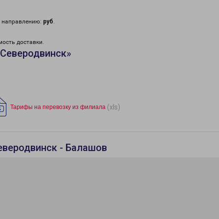
у направлению:
руб
.
мость доставки.
«Северодвинск»
(xls)
Тарифы на перевозку из филиала
еверодвинск - Балашов