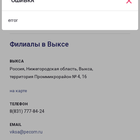
×
ОШИБКА
с 10:00 до
с 11:00 до
Выходной
error
18:00
15:00
Филиалы в Выксе
ВЫКСА
Россия, Нижегородская область, Выкса,
территория Проммикрорайон № 4, 16
на карте
ТЕЛЕФОН
8(831) 777-84-24
EMAIL
viksa@pecom.ru