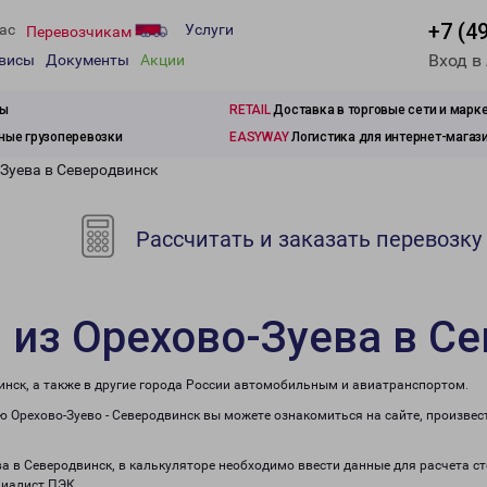
+7 (4
ас
Услуги
Перевозчикам
Вход в
рвисы
Документы
Акции
зы
RETAIL
Доставка в торговые сети и марк
ые грузоперевозки
EASYWAY
Логистика для интернет-магаз
-Зуева в Северодвинск
Рассчитать и заказать перевозку
 из Орехово-Зуева в С
инск, а также в другие города России автомобильным и авиатранспортом.
 Орехово-Зуево - Северодвинск вы можете ознакомиться на сайте, произвес
ева в Северодвинск, в калькуляторе необходимо ввести данные для расчета с
циалист ПЭК.