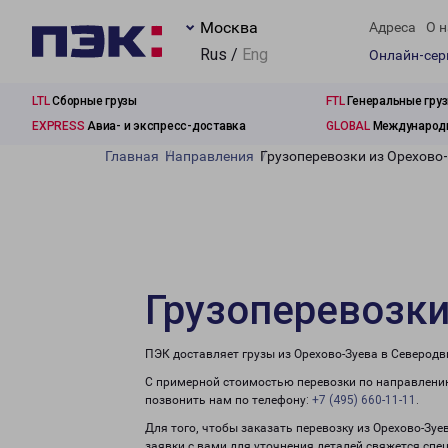
Москва
Адреса
О н
Rus /
Eng
Онлайн-се
LTL
Сборные грузы
FTL
Генеральные гру
EXPRESS
Авиа- и экспресс-доставка
GLOBAL
Международн
Главная
Направления
Грузоперевозки из Орехово
Грузоперевозки
ПЭК доставляет грузы из Орехово-Зуева в Северодв
С примерной стоимостью перевозки по направлению
позвонить нам по телефону:
+7 (495) 660-11-11
.
Для того, чтобы заказать перевозку из Орехово-Зу
заявки с вами для уточнения деталей свяжется спе