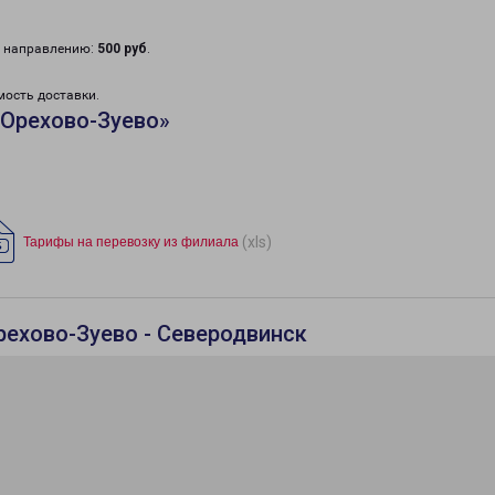
у направлению:
500 руб
.
мость доставки.
«Орехово-Зуево»
(xls)
Тарифы на перевозку из филиала
рехово-Зуево - Северодвинск