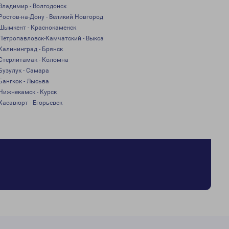
Владимир - Волгодонск
Ростов-на-Дону - Великий Новгород
Шымкент - Краснокаменск
Петропавловск-Камчатский - Выкса
Калининград - Брянск
Стерлитамак - Коломна
Бузулук - Самара
Бангкок - Лысьва
Нижнекамск - Курск
Хасавюрт - Егорьевск