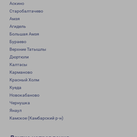
Аскино
Старобалтачево
Амзя
Агидель
Большая Амзя
Бураево
Верхние Татышлы
Дюртюли
Калтасы
Карманово
Красный Холм
Куеда
Новокабаново
Чернушка
Янаул
Камское (Камбарский р-н)