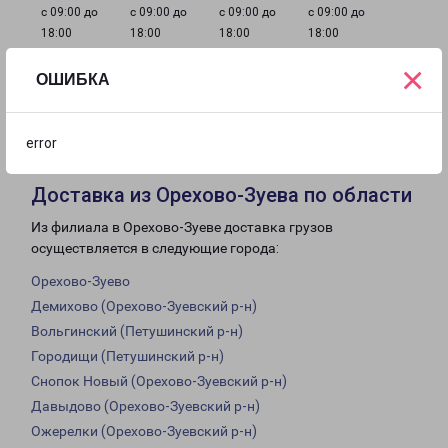
с 09:00 до
с 09:00 до
с 09:00 до
с 09:00 до
18:00
18:00
18:00
18:00
×
ОШИБКА
с 09:00 до
с 10:00 до
Выходной
18:00
16:00
error
Доставка из Орехово-Зуева по области
Из филиала в Орехово-Зуеве доставка грузов
осуществляется в следующие города:
Орехово-Зуево
Демихово (Орехово-Зуевский р-н)
Вольгинский (Петушинский р-н)
Городищи (Петушинский р-н)
Снопок Новый (Орехово-Зуевский р-н)
Давыдово (Орехово-Зуевский р-н)
Ожерелки (Орехово-Зуевский р-н)