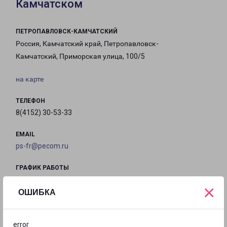
Камчатском
ПЕТРОПАВЛОВСК-КАМЧАТСКИЙ
Россия, Камчатский край, Петропавловск-
Камчатский, Приморская улица, 100/5
на карте
ТЕЛЕФОН
8(4152) 30-53-33
EMAIL
ps-fr@pecom.ru
ГРАФИК РАБОТЫ
×
ОШИБКА
с 09:00 до
с 09:00 до
с 09:00 до
с 09:00 до
18:00
18:00
18:00
18:00
error