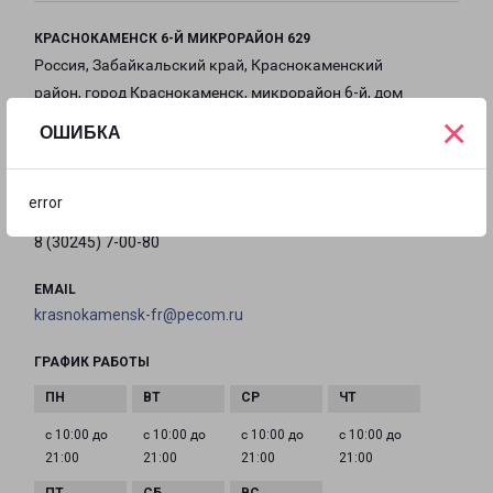
КРАСНОКАМЕНСК 6-Й МИКРОРАЙОН 629
Россия, Забайкальский край, Краснокаменский
район, город Краснокаменск, микрорайон 6-й, дом
×
629
ОШИБКА
на карте
error
ТЕЛЕФОН
8 (30245) 7-00-80
EMAIL
krasnokamensk-fr@pecom.ru
ГРАФИК РАБОТЫ
с 10:00 до
с 10:00 до
с 10:00 до
с 10:00 до
21:00
21:00
21:00
21:00