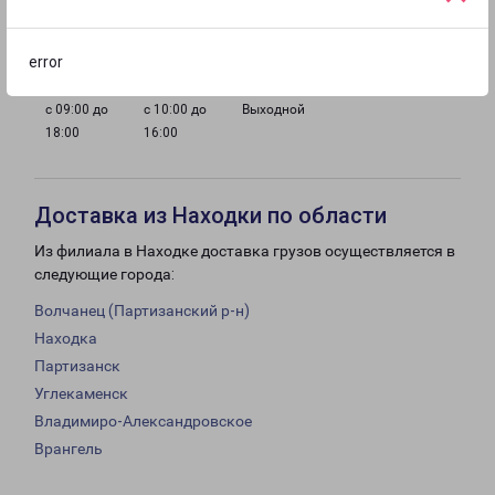
с 09:00 до
с 09:00 до
с 09:00 до
с 09:00 до
18:00
18:00
18:00
18:00
error
с 09:00 до
с 10:00 до
Выходной
18:00
16:00
Доставка из Находки по области
Из филиала в Находке доставка грузов осуществляется в
следующие города:
Волчанец (Партизанский р-н)
Находка
Партизанск
Углекаменск
Владимиро-Александровское
Врангель