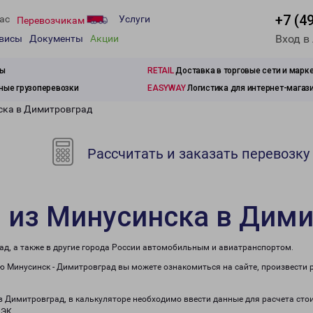
+7 (4
ас
Услуги
Перевозчикам
Вход в
рвисы
Документы
Акции
зы
RETAIL
Доставка в торговые сети и марк
ые грузоперевозки
EASYWAY
Логистика для интернет-магаз
ска в Димитровград
Рассчитать и заказать перевозку
 из Минусинска в Дим
ад, а также в другие города России автомобильным и авиатранспортом.
 Минусинск - Димитровград вы можете ознакомиться на сайте, произвести 
 в Димитровград, в калькуляторе необходимо ввести данные для расчета сто
ПЭК.