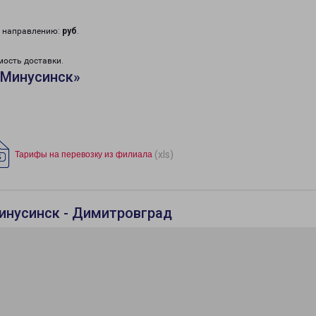
у направлению:
руб
.
мость доставки.
«Минусинск»
(xls)
Тарифы на перевозку из филиала
инусинск - Димитровград