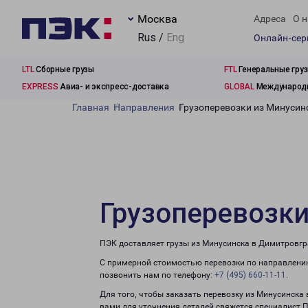
Москва
Адреса
О н
Rus /
Eng
Онлайн-се
LTL
Сборные грузы
FTL
Генеральные гру
EXPRESS
Авиа- и экспресс-доставка
GLOBAL
Международн
Главная
Направления
Грузоперевозки из Минусин
Грузоперевозки
ПЭК доставляет грузы из Минусинска в Димитровгр
С примерной стоимостью перевозки по направлению
позвонить нам по телефону:
+7 (495) 660-11-11
.
Для того, чтобы заказать перевозку из Минусинска
вами для уточнения деталей свяжется специалист 