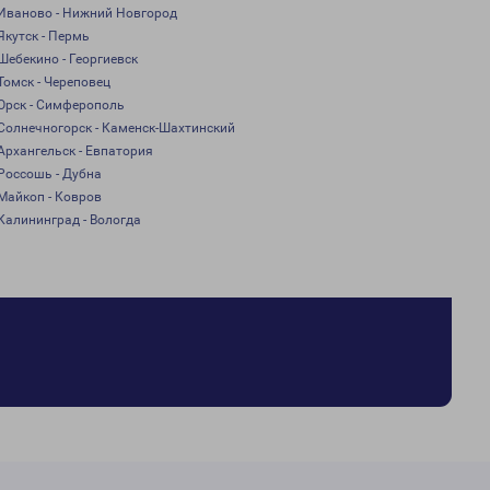
Иваново - Нижний Новгород
Якутск - Пермь
Шебекино - Георгиевск
Томск - Череповец
Орск - Симферополь
Солнечногорск - Каменск-Шахтинский
Архангельск - Евпатория
Россошь - Дубна
Майкоп - Ковров
Калининград - Вологда