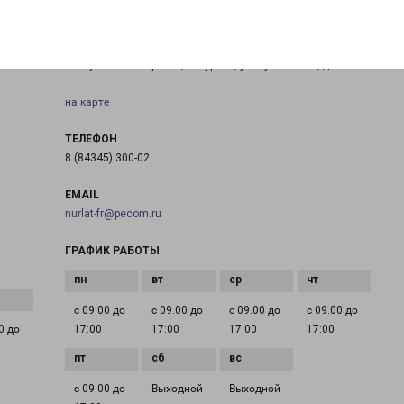
НУРЛАТ
Республика Татарстан, г. Нурлат, ул. Куйбышева, д. 57 А
на карте
ТЕЛЕФОН
8 (84345) 300-02
EMAIL
nurlat-fr@pecom.ru
ГРАФИК РАБОТЫ
с 09:00 до
с 09:00 до
с 09:00 до
с 09:00 до
0 до
17:00
17:00
17:00
17:00
с 09:00 до
Выходной
Выходной