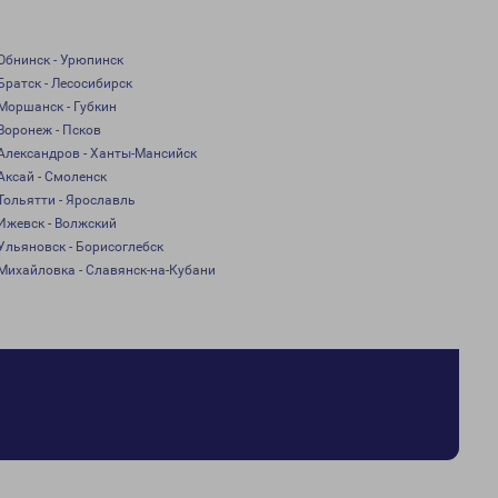
Обнинск - Урюпинск
Братск - Лесосибирск
Моршанск - Губкин
Воронеж - Псков
Александров - Ханты-Мансийск
Аксай - Смоленск
Тольятти - Ярославль
Ижевск - Волжский
Ульяновск - Борисоглебск
Михайловка - Славянск-на-Кубани