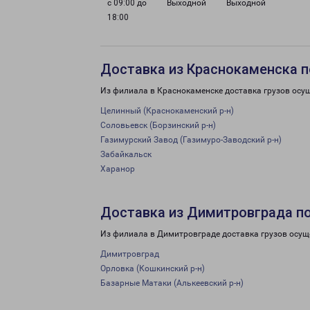
с 09:00 до
Выходной
Выходной
18:00
Доставка из Краснокаменска п
Из филиала в Краснокаменске доставка грузов осу
Целинный (Краснокаменский р-н)
Соловьевск (Борзинский р-н)
Газимурский Завод (Газимуро-Заводский р-н)
Забайкальск
Харанор
Доставка из Димитровграда п
Из филиала в Димитровграде доставка грузов осущ
Димитровград
Орловка (Кошкинский р-н)
Базарные Матаки (Алькеевский р-н)