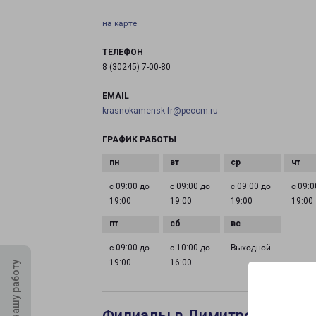
на карте
ТЕЛЕФОН
8 (30245) 7-00-80
EMAIL
krasnokamensk-fr@pecom.ru
ГРАФИК РАБОТЫ
с 09:00 до
с 09:00 до
с 09:00 до
с 09:0
19:00
19:00
19:00
19:00
с 09:00 до
с 10:00 до
Выходной
19:00
16:00
Оцените нашу работу
Филиалы в Димитровграде