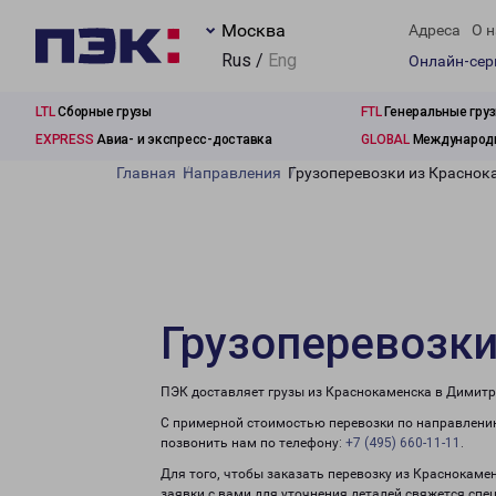
Москва
Адреса
О н
Rus /
Eng
Онлайн-се
LTL
Сборные грузы
FTL
Генеральные гру
EXPRESS
Авиа- и экспресс-доставка
GLOBAL
Международн
Главная
Направления
Грузоперевозки из Краснок
Грузоперевозки
ПЭК доставляет грузы из Краснокаменска в Димитр
С примерной стоимостью перевозки по направлению
позвонить нам по телефону:
+7 (495) 660-11-11
.
Для того, чтобы заказать перевозку из Краснокаме
заявки с вами для уточнения деталей свяжется спе