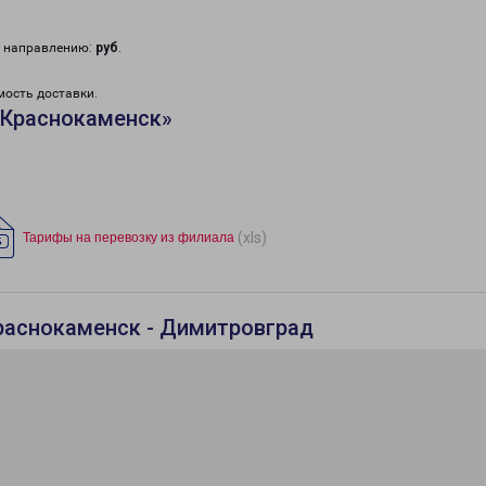
у направлению:
руб
.
мость доставки.
«Краснокаменск»
(xls)
Тарифы на перевозку из филиала
раснокаменск - Димитровград