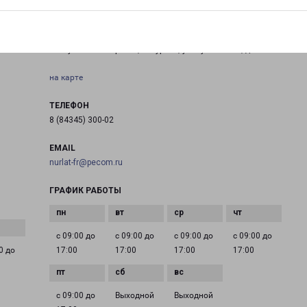
НУРЛАТ
Республика Татарстан, г. Нурлат, ул. Куйбышева, д. 57 А
на карте
ТЕЛЕФОН
8 (84345) 300-02
EMAIL
nurlat-fr@pecom.ru
ГРАФИК РАБОТЫ
с 09:00 до
с 09:00 до
с 09:00 до
с 09:00 до
0 до
17:00
17:00
17:00
17:00
с 09:00 до
Выходной
Выходной