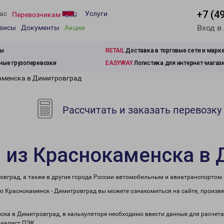
+7 (4
ас
Услуги
Перевозчикам
Вход в
рвисы
Документы
Акции
зы
RETAIL
Доставка в торговые сети и марк
ые грузоперевозки
EASYWAY
Логистика для интернет-магаз
аменска в Димитровград
Рассчитать и заказать перевозку
 из Краснокаменска в
овград, а также в другие города России автомобильным и авиатранспортом.
 Краснокаменск - Димитровград вы можете ознакомиться на сайте, произве
нска в Димитровград, в калькуляторе необходимо ввести данные для расчета
циалист ПЭК.