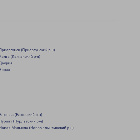
Приаргунск (Приаргунский р-н)
Калга (Калганский р-н)
Даурия
Борзя
Елховка (Елховский р-н)
Нурлат (Нурлатский р-н)
Новая Малыкла (Новомалыклинский р-н)