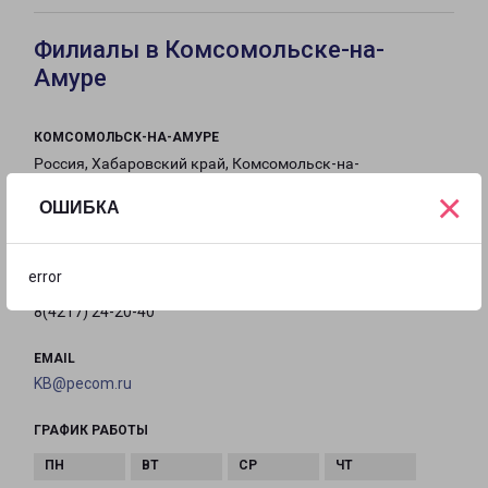
Филиалы в Комсомольске-на-
Амуре
КОМСОМОЛЬСК-НА-АМУРЕ
Россия, Хабаровский край, Комсомольск-на-
Амуре, Красная улица, 4с2
×
ОШИБКА
на карте
error
ТЕЛЕФОН
8(4217) 24-20-40
EMAIL
KB@pecom.ru
ГРАФИК РАБОТЫ