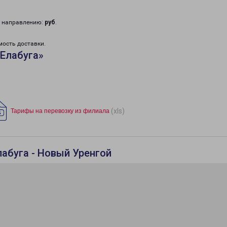
у направлению:
руб
.
мость доставки.
Елабуга»
(xls)
Тарифы на перевозку из филиала
лабуга - Новый Уренгой