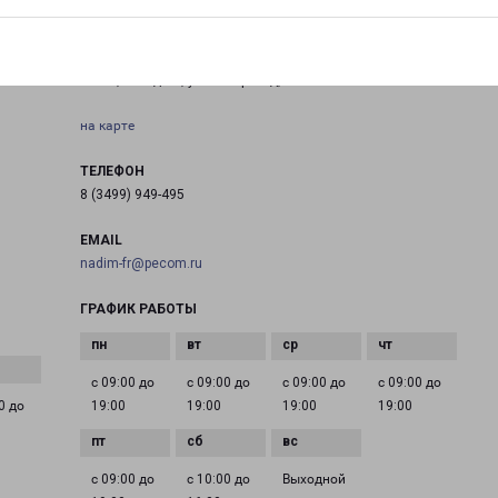
НАДЫМ
ЯНАО, г. Надым, ул. 8-й Проезд, База СУ-6
на карте
ТЕЛЕФОН
8 (3499) 949-495
EMAIL
nadim-fr@pecom.ru
ГРАФИК РАБОТЫ
с 09:00 до
с 09:00 до
с 09:00 до
с 09:00 до
0 до
19:00
19:00
19:00
19:00
с 09:00 до
с 10:00 до
Выходной