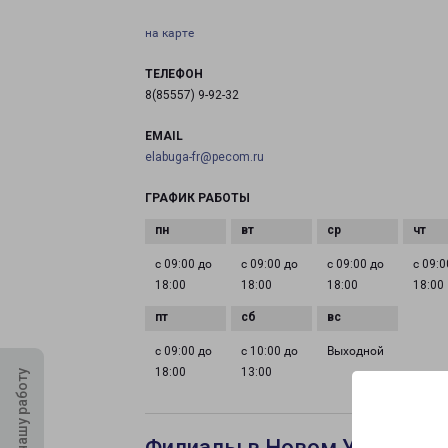
на карте
ТЕЛЕФОН
8(85557) 9-92-32
EMAIL
elabuga-fr@pecom.ru
ГРАФИК РАБОТЫ
с 09:00 до
с 09:00 до
с 09:00 до
с 09:0
18:00
18:00
18:00
18:00
с 09:00 до
с 10:00 до
Выходной
18:00
13:00
Оцените нашу работу
Филиалы в Новом Уренгое