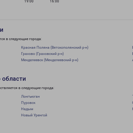
19:00
16:00
ти
тся в следующие города:
Красная Поляна (Вятскополянский р-н)
Грахово (Граховский р-н)
Менделеевск (Менделеевский р-н)
о области
ствляется в следующие города:
Лонгъюган
Пуровск
Надым
Новый Уренгой