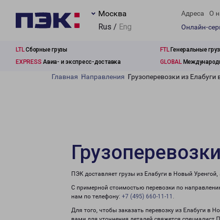
Москва
Адреса
О н
Rus /
Eng
Онлайн-се
LTL
Сборные грузы
FTL
Генеральные гру
EXPRESS
Авиа- и экспресс-доставка
GLOBAL
Международн
Главная
Направления
Грузоперевозки из Елабуги 
Грузоперевозки
ПЭК доставляет грузы из Елабуги в Новый Уренгой,
С примерной стоимостью перевозки по направлению
нам по телефону:
+7 (495) 660-11-11
.
Для того, чтобы заказать перевозку из Елабуги в Н
вами для уточнения деталей свяжется специалист 