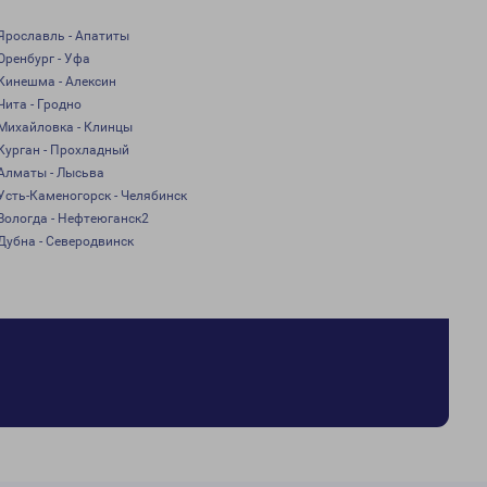
Ярославль - Апатиты
Оренбург - Уфа
Кинешма - Алексин
Чита - Гродно
Михайловка - Клинцы
Курган - Прохладный
Алматы - Лысьва
Усть-Каменогорск - Челябинск
Вологда - Нефтеюганск2
Дубна - Северодвинск