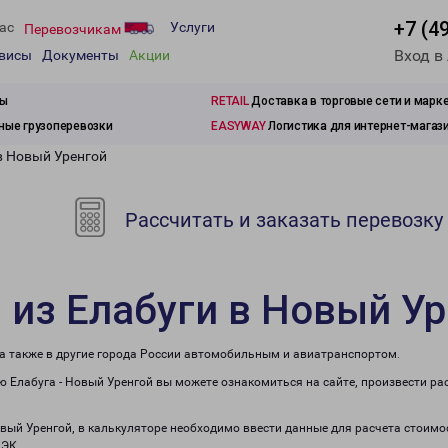
+7 (4
ас
Услуги
Перевозчикам
Вход в
рвисы
Документы
Акции
зы
RETAIL
Доставка в торговые сети и марк
ые грузоперевозки
EASYWAY
Логистика для интернет-магаз
в Новый Уренгой
Рассчитать и заказать перевозку
 из Елабуги в Новый У
 а также в другие города России автомобильным и авиатранспортом.
 Елабуга - Новый Уренгой вы можете ознакомиться на сайте, произвести р
овый Уренгой, в калькуляторе необходимо ввести данные для расчета стоимо
ПЭК.