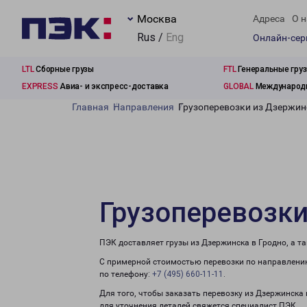
Москва
Адреса
О н
Rus /
Eng
Онлайн-се
LTL
Сборные грузы
FTL
Генеральные гру
EXPRESS
Авиа- и экспресс-доставка
GLOBAL
Международн
Главная
Направления
Грузоперевозки из Дзержин
Грузоперевозки
ПЭК доставляет грузы из Дзержинска в Гродно, а т
С примерной стоимостью перевозки по направлению
по телефону:
+7 (495) 660-11-11
.
Для того, чтобы заказать перевозку из Дзержинска
для уточнения деталей свяжется специалист ПЭК.