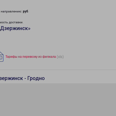
у направлению:
руб
.
мость доставки.
«Дзержинск»
(xls)
Тарифы на перевозку из филиала
зержинск - Гродно