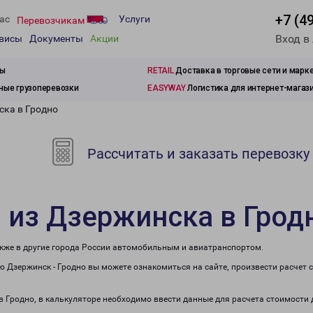
+7 (4
ас
Услуги
Перевозчикам
Вход в
рвисы
Документы
Акции
зы
RETAIL
Доставка в торговые сети и марк
ые грузоперевозки
EASYWAY
Логистика для интернет-магаз
ска в Гродно
Рассчитать и заказать перевозку
 из Дзержинска в Грод
акже в другие города России автомобильным и авиатранспортом.
 Дзержинск - Гродно вы можете ознакомиться на сайте, произвести расчет
 в Гродно, в калькуляторе необходимо ввести данные для расчета стоимости 