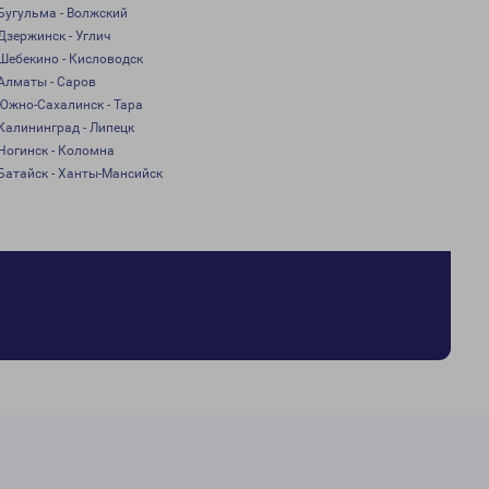
Бугульма - Волжский
Дзержинск - Углич
Шебекино - Кисловодск
Алматы - Саров
Южно-Сахалинск - Тара
Калининград - Липецк
Ногинск - Коломна
Батайск - Ханты-Мансийск