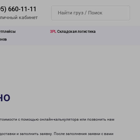
95) 660-11-11
 личный кабинет
етплейсы
3PL
Складская логистика
инов
но
 стоимости с помощью онлайн-калькулятора или позвонить нам
доставки и заполнить заявку. После заполнения заявки с вами