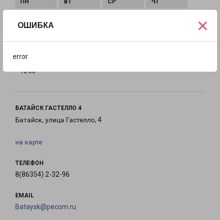
×
с 09:00 до
с 09:00 до
с 09:00 до
с 09:00 до
ОШИБКА
18:00
18:00
18:00
18:00
error
с 09:00 до
Выходной
Выходной
18:00
БАТАЙСК ГАСТЕЛЛО 4
Батайск, улица Гастелло, 4
на карте
ТЕЛЕФОН
8(86354) 2-32-96
EMAIL
Bataysk@pecom.ru