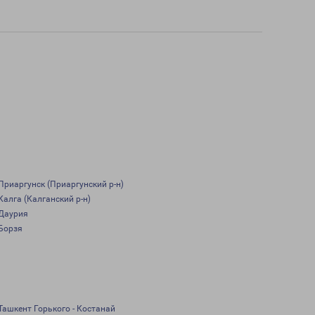
Приаргунск (Приаргунский р-н)
Калга (Калганский р-н)
Даурия
Борзя
Ташкент Горького - Костанай