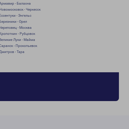
Армавир - Балахна
Новомосковск - Черкесск
Ессентуки - Энгельс
Березники - Орел
Череповец - Москва
Кропоткин - Рубцовск
Великие Луки - Майма
Саранск - Прокопьевск
Дмитров - Тара