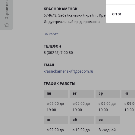
КРАСНОКАМЕНСК
error
674673, Забайкальский край, г. Краснокаменск,
Индустриальный пр-д, промзона
на карте
ТЕЛЕФОН
8 (30245) 7-00-80
EMAIL
krasnokamensk-fr@pecom.ru
ГРАФИК РАБОТЫ
с 09:00 до
с 09:00 до
с 09:00 до
с 09:0
19:00
19:00
19:00
19:00
с 09:00 до
с 10:00 до
Выходной