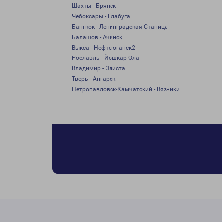
Шахты - Брянск
Чебоксары - Елабуга
Бангкок - Ленинградская Станица
Балашов - Ачинск
Выкса - Нефтеюганск2
Рославль - Йошкар-Ола
Владимир - Элиста
Тверь - Ангарск
Петропавловск-Камчатский - Вязники