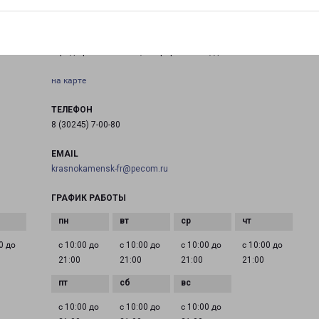
КРАСНОКАМЕНСК 6-Й МИКРОРАЙОН 629
Россия, Забайкальский край, Краснокаменский район,
город Краснокаменск, микрорайон 6-й, дом 629
на карте
ТЕЛЕФОН
8 (30245) 7-00-80
EMAIL
krasnokamensk-fr@pecom.ru
ГРАФИК РАБОТЫ
0 до
с 10:00 до
с 10:00 до
с 10:00 до
с 10:00 до
21:00
21:00
21:00
21:00
с 10:00 до
с 10:00 до
с 10:00 до