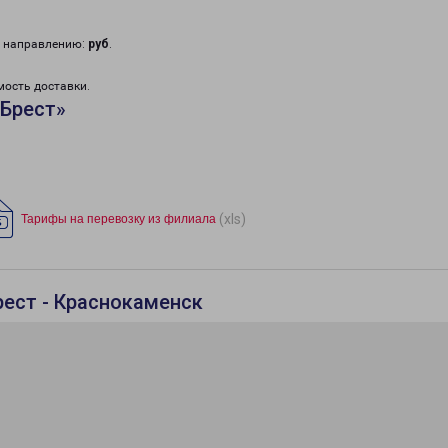
у направлению:
руб
.
мость доставки.
«Брест»
(xls)
Тарифы на перевозку из филиала
рест - Краснокаменск