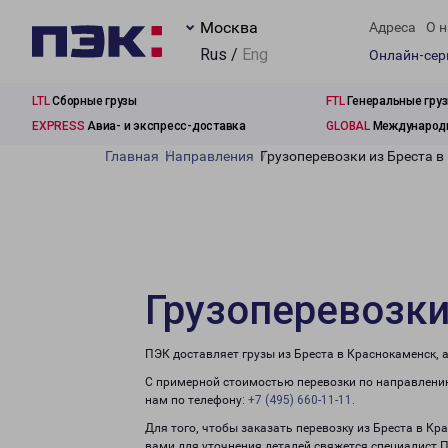
Москва
Адреса
О н
Rus /
Eng
Онлайн-се
LTL
Сборные грузы
FTL
Генеральные гру
EXPRESS
Авиа- и экспресс-доставка
GLOBAL
Международн
Главная
Направления
Грузоперевозки из Бреста 
Грузоперевозки
ПЭК доставляет грузы из Бреста в Краснокаменск, 
С примерной стоимостью перевозки по направлению
нам по телефону:
+7 (495) 660-11-11
.
Для того, чтобы заказать перевозку из Бреста в Кр
вами для уточнения деталей свяжется специалист 