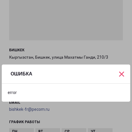
БИШКЕК
Кыргызстан, Бишкек, улица Махатмы Ганди, 210/3
×
на карте
ОШИБКА
ТЕЛЕФОН
+996-707-018-000
error
EMAIL
bishkek-fr@pecom.ru
ГРАФИК РАБОТЫ