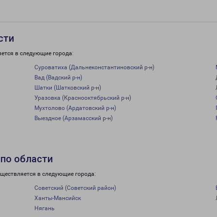
сти
яется в следующие города:
Суроватиха (Дальнеконстантиновский р-н)
Вад (Вадский р-н)
Шатки (Шатковский р-н)
Уразовка (Краснооктябрьский р-н)
Мухтолово (Ардатовский р-н)
Выездное (Арзамасский р-н)
 по области
уществляется в следующие города:
Советский (Советский район)
Ханты-Мансийск
Нягань