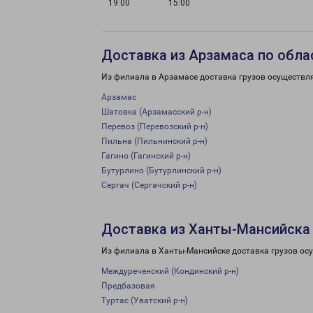
19:00
15:00
Доставка из Арзамаса по обла
Из филиала в Арзамасе доставка грузов осуществл
Арзамас
Шатовка (Арзамасский р-н)
Перевоз (Перевозский р-н)
Пильна (Пильнинский р-н)
Гагино (Гагинский р-н)
Бутурлино (Бутурлинский р-н)
Сергач (Сергачский р-н)
Доставка из Ханты-Мансийска
Из филиала в Ханты-Мансийске доставка грузов ос
Междуреченский (Кондинский р-н)
Предбазовая
Туртас (Уватский р-н)