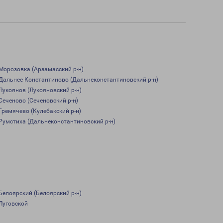
Морозовка (Арзамасский р-н)
Дальнее Константиново (Дальнеконстантиновский р-н)
Лукоянов (Лукояновский р-н)
Сеченово (Сеченовский р-н)
Гремячево (Кулебакский р-н)
Румстиха (Дальнеконстантиновский р-н)
Белоярский (Белоярский р-н)
Луговской