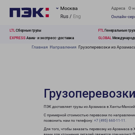
Москва
Адреса
О н
Rus /
Eng
Онлайн-се
LTL
Сборные грузы
FTL
Генеральные гру
EXPRESS
Авиа- и экспресс-доставка
GLOBAL
Международн
Главная
Направления
Грузоперевозки из Арзамас
Грузоперевозки
ПЭК доставляет грузы из Арзамаса в Ханты-Мансий
С примерной стоимостью перевозки по направлению
позвонить нам по телефону:
+7 (495) 660-11-11
.
Для того, чтобы заказать перевозку из Арзамаса в
вами для уточнения деталей свяжется специалист 