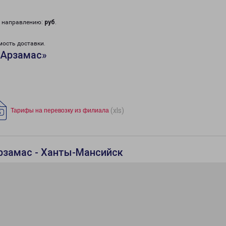
у направлению:
руб
.
мость доставки.
«Арзамас»
(xls)
Тарифы на перевозку из филиала
рзамас - Ханты-Мансийск