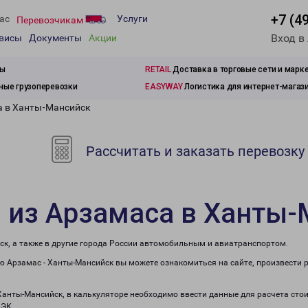
+7 (4
ас
Услуги
Перевозчикам
Вход в
рвисы
Документы
Акции
зы
RETAIL
Доставка в торговые сети и марк
ые грузоперевозки
EASYWAY
Логистика для интернет-магаз
а в Ханты-Мансийск
Рассчитать и заказать перевозку
 из Арзамаса в Ханты
ск, а также в другие города России автомобильным и авиатранспортом.
 Арзамас - Ханты-Мансийск вы можете ознакомиться на сайте, произвести 
 Ханты-Мансийск, в калькуляторе необходимо ввести данные для расчета стои
ПЭК.