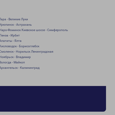
Тара - Великие Луки
Урюпинск - Астрахань
Наро-Фоминск Киевское шоссе - Симферополь
Пенза - Ирбит
Апатиты - Ялта
Кисловодск - Борисоглебск
Смоленск - Норильск Ленинградская
Ноябрьск - Владимир
Вологда - Майкоп
Архангельск - Калининград